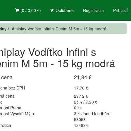
(0 / 0,00 €)
Obľúbené
Registrácia
Prihlásiť
play
Amiplay Vodítko Infini s Denim M 5m - 15 kg modrá
iplay Vodítko Infini s
nim M 5m - 15 kg modrá
 cena
21,84 €
cena bez DPH
17,76 €
ná cena
29,12 €
te
25% / 7,28 €
pnosť Praha
0 ks
pnosť Vysoké Mýto
3 ks ihned k odběru
58058
ýrobca
124994