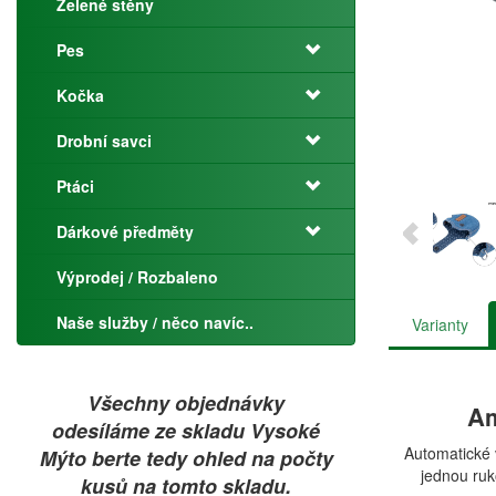
Zelené stěny
Pes
Kočka
Drobní savci
Ptáci
Dárkové předměty
Výprodej / Rozbaleno
Naše služby / něco navíc..
Varianty
Všechny objednávky
Am
odesíláme ze skladu Vysoké
Automatické 
Mýto berte tedy ohled na počty
jednou ruk
kusů na tomto skladu.