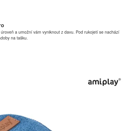
ro
á úroveň a umožní vám vyniknout z davu. Pod rukojetí se nachází
ádoby na tašku.