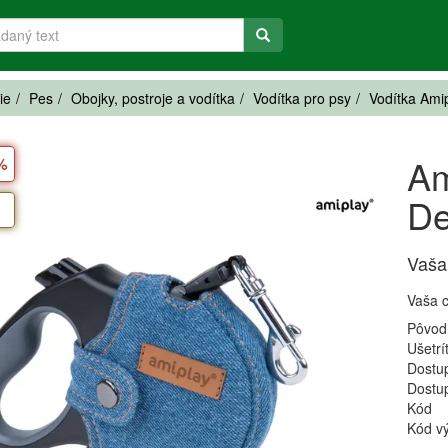
ie
Pes
Obojky, postroje a vodítka
Vodítka pro psy
Vodítka Ami
Am
 %
De
Vaša
Vaša 
Pôvod
Ušetrí
Dostu
Dostu
Kód
Kód v