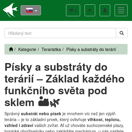
Toggle
Toggl
0
navigation
navig
Kategorie
Teraristika
Písky a substráty do terárií
Písky a substráty do
terárií – Základ každého
funkčního světa pod
sklem 🏜🌿
Správný
substrát nebo písek
je mnohem víc než jen výplň
terária – je to základní prvek, který ovlivňuje
vlhkost, teplotu,
vzhled i zdraví
vašich zvířat. Ať už chováte suchozemské plazy,
tropické obojživelníky nebo zakládáte mechárium, u nás najdete