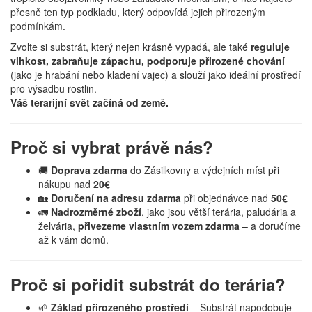
přesně ten typ podkladu, který odpovídá jejich přirozeným
podmínkám.
Zvolte si substrát, který nejen krásně vypadá, ale také
reguluje
vlhkost, zabraňuje zápachu, podporuje přirozené chování
(jako je hrabání nebo kladení vajec) a slouží jako ideální prostředí
pro výsadbu rostlin.
Váš terarijní svět začíná od země.
Proč si vybrat právě nás?
🚚
Doprava zdarma
do Zásilkovny a výdejních míst při
nákupu nad
20€
🏡
Doručení na adresu zdarma
při objednávce nad
50€
🚛
Nadrozměrné zboží
, jako jsou větší terária, paludária a
želvária,
přivezeme vlastním vozem zdarma
– a doručíme
až k vám domů.
Proč si pořídit substrát do terária?
🌱
Základ přirozeného prostředí
– Substrát napodobuje