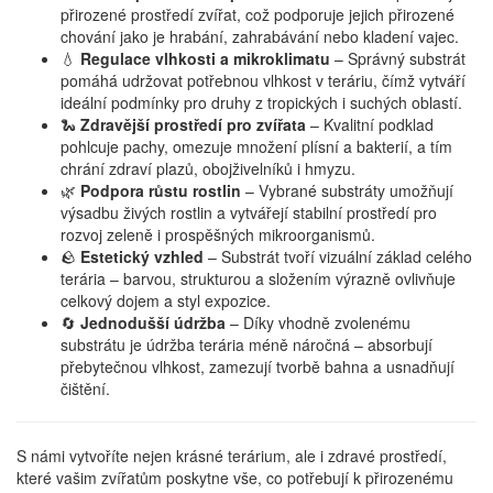
přirozené prostředí zvířat, což podporuje jejich přirozené
chování jako je hrabání, zahrabávání nebo kladení vajec.
💧
Regulace vlhkosti a mikroklimatu
– Správný substrát
pomáhá udržovat potřebnou vlhkost v teráriu, čímž vytváří
ideální podmínky pro druhy z tropických i suchých oblastí.
🐍
Zdravější prostředí pro zvířata
– Kvalitní podklad
pohlcuje pachy, omezuje množení plísní a bakterií, a tím
chrání zdraví plazů, obojživelníků i hmyzu.
🌿
Podpora růstu rostlin
– Vybrané substráty umožňují
výsadbu živých rostlin a vytvářejí stabilní prostředí pro
rozvoj zeleně i prospěšných mikroorganismů.
🪨
Estetický vzhled
– Substrát tvoří vizuální základ celého
terária – barvou, strukturou a složením výrazně ovlivňuje
celkový dojem a styl expozice.
🔄
Jednodušší údržba
– Díky vhodně zvolenému
substrátu je údržba terária méně náročná – absorbují
přebytečnou vlhkost, zamezují tvorbě bahna a usnadňují
čištění.
S námi vytvoříte nejen krásné terárium, ale i zdravé prostředí,
které vašim zvířatům poskytne vše, co potřebují k přirozenému