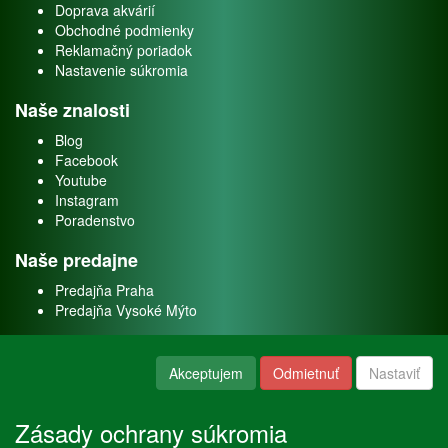
Doprava akvárií
Obchodné podmienky
Reklamačný poriadok
Nastavenie súkromia
Naše znalosti
Blog
Facebook
Youtube
Instagram
Poradenstvo
Naše predajne
Predajňa Praha
Predajňa Vysoké Mýto
O nás
Akceptujem
Odmietnuť
Nastaviť
Kontakt
O firme
Zásady ochrany súkromia
Naše služby