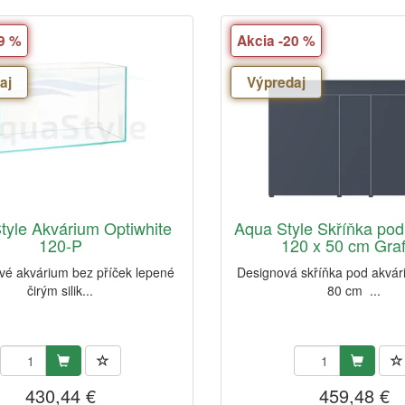
19 %
Akcia -20 %
aj
Výpredaj
tyle Akvárium Optiwhite
Aqua Style Skříňka pod
120-P
120 x 50 cm Grafi
ové akvárium bez příček lepené
Designová skříňka pod akvár
čirým silik...
80 cm ...
430,44 €
459,48 €