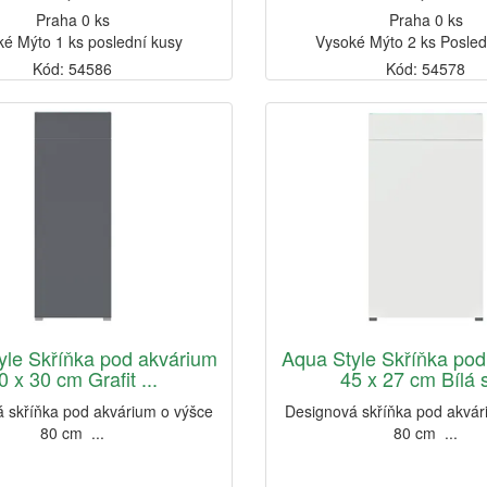
Praha 0 ks
Praha 0 ks
é Mýto 1 ks poslední kusy
Vysoké Mýto 2 ks Posled
Kód: 54586
Kód: 54578
yle Skříňka pod akvárium
Aqua Style Skříňka pod
0 x 30 cm Grafit ...
45 x 27 cm Bílá s
 skříňka pod akvárium o výšce
Designová skříňka pod akvár
80 cm ...
80 cm ...