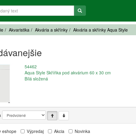
ie
Akvaristika
Akvária a skřínky
Akvária a skřínky Aqua Style
dávanejšie
54462
Aqua Style Skříňka pod akvárium 60 x 30 cm
Bílá složená
a
v eshope
Výpredaj
Akcia
Novinka