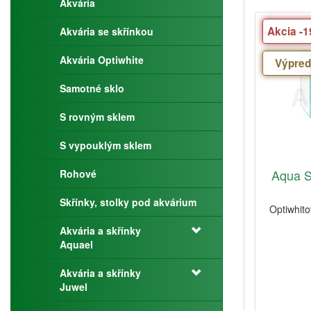
Akvária
Akcia -
Akvária se skřínkou
Akvária Optiwhite
Výpred
Samotné sklo
S rovným sklem
S vypouklým sklem
Aqua S
Rohové
Skřínky, stolky pod akvárium
Optiwhit
Akvária a skřínky
Aquael
Akvária a skřínky
Juwel