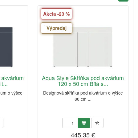
Akcia -23 %
Výpredaj
 akvárium
Aqua Style Skříňka pod akvárium
t...
120 x 50 cm Bílá s...
ium o výšce
Designová skříňka pod akvárium o výšce
80 cm ...
445,35 €