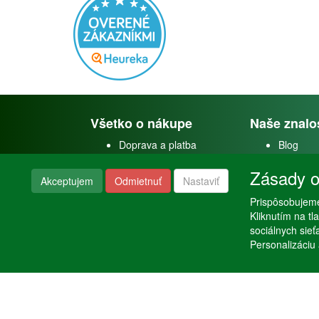
Všetko o nákupe
Naše znalo
Doprava a platba
Blog
Doprava akvárií
Faceboo
Zásady o
Obchodné podmienky
Youtube
Akceptujem
Odmietnuť
Nastaviť
Reklamačný poriadok
Instagra
Nastavenie súkromia
Prispôsobujeme
Poraden
Kliknutím na t
sociálnych sie
Personalizáciu 