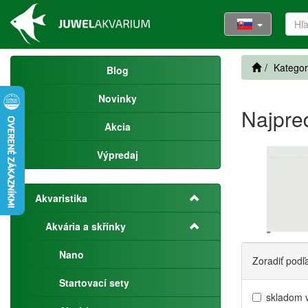
Kategor
Blog
Novinky
Najpre
Akcia
Výpredaj
Akvaristika
Akvária a skřínky
Nano
Zoradiť podľ
Startovací sety
skladom 