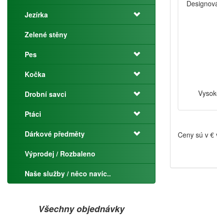
Designová
Jezírka
Zelené stěny
Pes
Kočka
Vysok
Drobní savci
Ptáci
Dárkové předměty
Ceny sú v €
Výprodej / Rozbaleno
Naše služby / něco navíc..
Všechny objednávky