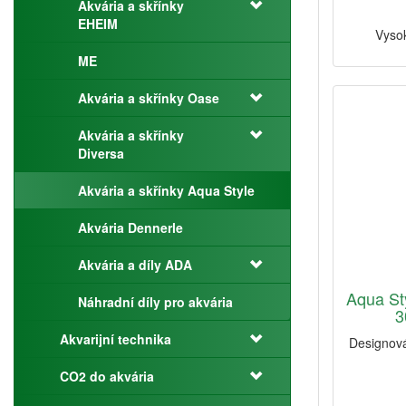
Akvária a skřínky
EHEIM
Vysok
ME
Akvária a skřínky Oase
Akvária a skřínky
Diversa
Akvária a skřínky Aqua Style
Akvária Dennerle
Akvária a díly ADA
Aqua St
Náhradní díly pro akvária
3
Akvarijní technika
Designová
CO2 do akvária