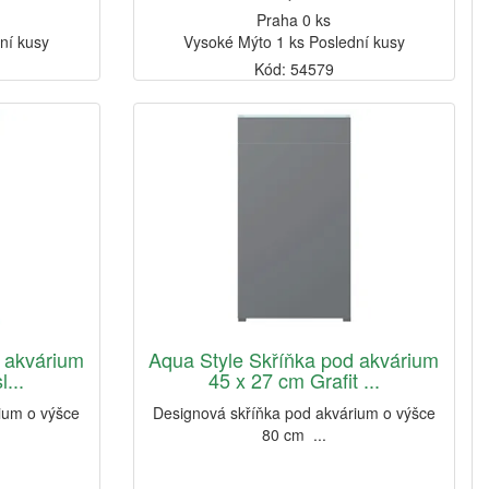
Praha 0 ks
ní kusy
Vysoké Mýto 1 ks Poslední kusy
Kód: 54579
 akvárium
Aqua Style Skříňka pod akvárium
l...
45 x 27 cm Grafit ...
ium o výšce
Designová skříňka pod akvárium o výšce
80 cm ...