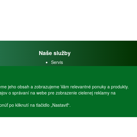
Naše služby
Servis
Predaj akváriových rýb
Predaj akváriových
rastlín
eme jeho obsah a zobrazujeme Vám relevantné ponuky a produkty.
dajov o správaní na webe pre zobrazenie cielenej reklamy na
ť po kliknutí na tlačidlo „Nastaviť“.