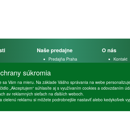
sti
Naše predajne
O nás
Predajňa Praha
Kontakt
k
Predajňa Vysoké Mýto
O firme
chrany súkromia
m
 sa Vám na mieru. Na základe Vášho správania na webe personalizuj
stvo
lačidlo „Akceptujem“ súhlasíte aj s využívaním cookies a odovzdaním ú
ťach av reklamných sieťach na ďalších weboch.
a cielenú reklamu si môžete podrobnejšie nastaviť alebo kedykoľvek vypnú
Copyright © Stöckl spol. s r. o. 2020, powered by
ABRA E-shop