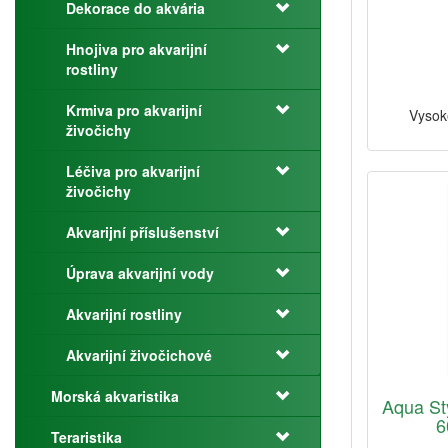
Dekorace do akvária
Hnojiva pro akvarijní
rostliny
Krmiva pro akvarijní
Vysok
živočichy
Léčiva pro akvarijní
živočichy
Akvarijní příslušenství
Úprava akvarijní vody
Akvarijní rostliny
Akvarijní živočichové
Morská akvaristika
Aqua St
6
Teraristika