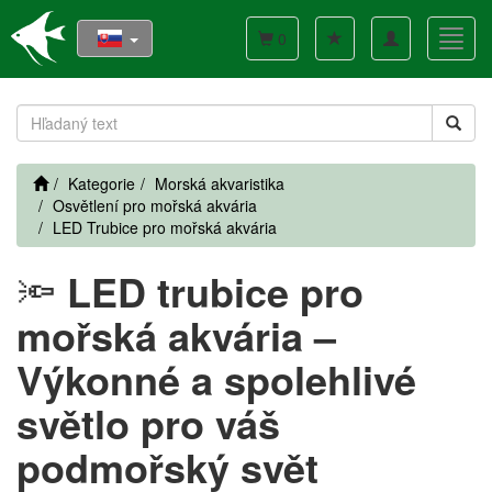
Toggle
Toggl
0
navigation
navig
Kategorie
Morská akvaristika
Osvětlení pro mořská akvária
LED Trubice pro mořská akvária
🔦
LED trubice pro
mořská akvária –
Výkonné a spolehlivé
světlo pro váš
podmořský svět