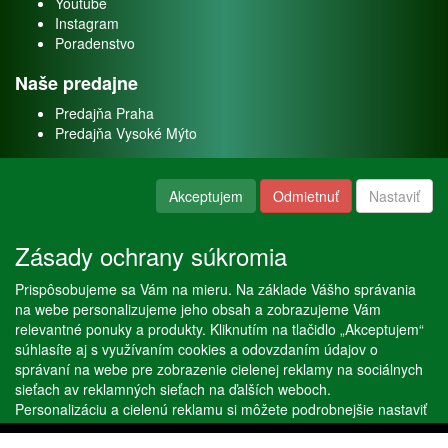
Youtube
Instagram
Poradenstvo
Naše predajne
Predajňa Praha
Predajňa Vysoké Mýto
O nás
Akceptujem
Odmietnuť
Nastaviť
Kontakt
O firme
Zásady ochrany súkromia
Naše služby
Prispôsobujeme sa Vám na mieru. Na základe Vášho správania
Servis
na webe personalizujeme jeho obsah a zobrazujeme Vám
Predaj akváriových rýb
relevantné ponuky a produkty. Kliknutím na tlačidlo „Akceptujem“
Predaj akváriových rastlín
súhlasíte aj s využívaním cookies a odovzdaním údajov o
správaní na webe pre zobrazenie cielenej reklamy na sociálnych
sieťach av reklamných sieťach na ďalších weboch.
Copyright © Stöckl spol. s r. o. 2020, powered by
ABRA E-shop
Personalizáciu a cielenú reklamu si môžete podrobnejšie nastaviť
alebo kedykoľvek vypnúť po kliknutí na tlačidlo „Nastaviť“.