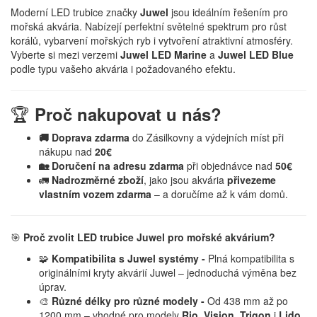
Moderní LED trubice značky
Juwel
jsou ideálním řešením pro
mořská akvária. Nabízejí perfektní světelné spektrum pro růst
korálů, vybarvení mořských ryb i vytvoření atraktivní atmosféry.
Vyberte si mezi verzemi
Juwel LED Marine
a
Juwel LED Blue
podle typu vašeho akvária i požadovaného efektu.
🏆
Proč nakupovat u nás?
🚚 Doprava zdarma
do Zásilkovny a výdejních míst při
nákupu nad
20€
🏡 Doručení na adresu zdarma
při objednávce nad
50€
🚛
Nadrozměrné zboží
, jako jsou akvária
přivezeme
vlastním vozem zdarma
– a doručíme až k vám domů.
🎯
Proč zvolit LED trubice Juwel pro mořské akvárium?
🧩
Kompatibilita s Juwel systémy -
Plná kompatibilita s
originálními kryty akvárií Juwel – jednoduchá výměna bez
úprav.
🎨
Různé délky pro různé modely -
Od 438 mm až po
1200 mm – vhodné pro modely
Rio
,
Vision
,
Trigon
i
Lido
.