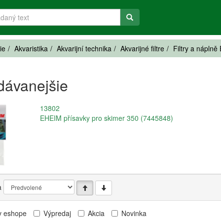
ie
Akvaristika
Akvarijní technika
Akvarijné filtre
Filtry a nápln
dávanejšie
13802
EHEIM přísavky pro skimer 350 (7445848)
a
v eshope
Výpredaj
Akcia
Novinka