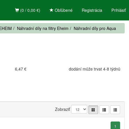
(0 / 0,00 €)
Obľúbené
Registrácia
Prihlásiť
ě EHEIM
Náhradní díly na filtry Eheim
Náhradní díly pro Aqua
6,47 €
dodání může trvat 4-8 týdnů
Zobraziť
1