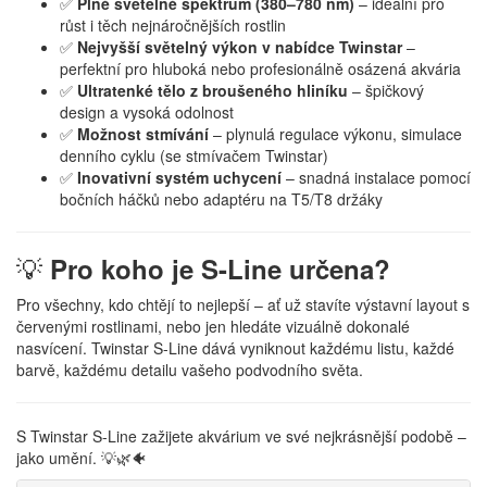
✅
Plné světelné spektrum (380–780 nm)
– ideální pro
růst i těch nejnáročnějších rostlin
✅
Nejvyšší světelný výkon v nabídce Twinstar
–
perfektní pro hluboká nebo profesionálně osázená akvária
✅
Ultratenké tělo z broušeného hliníku
– špičkový
design a vysoká odolnost
✅
Možnost stmívání
– plynulá regulace výkonu, simulace
denního cyklu (se stmívačem Twinstar)
✅
Inovativní systém uchycení
– snadná instalace pomocí
bočních háčků nebo adaptéru na T5/T8 držáky
💡
Pro koho je S-Line určena?
Pro všechny, kdo chtějí to nejlepší – ať už stavíte výstavní layout s
červenými rostlinami, nebo jen hledáte vizuálně dokonalé
nasvícení. Twinstar S-Line dává vyniknout každému listu, každé
barvě, každému detailu vašeho podvodního světa.
S Twinstar S-Line zažijete akvárium ve své nejkrásnější podobě –
jako umění. 💡🌿🐠