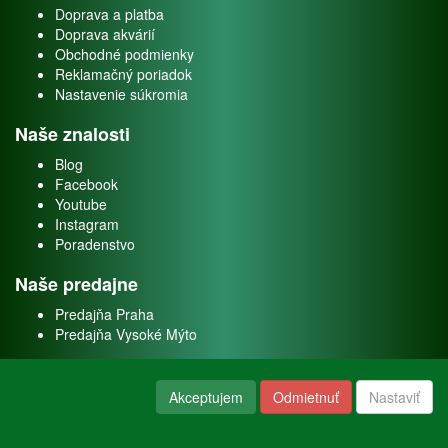
Doprava a platba
Doprava akvárií
Obchodné podmienky
Reklamačný poriadok
Nastavenie súkromia
Naše znalosti
Blog
Facebook
Youtube
Instagram
Poradenstvo
Naše predajne
Predajňa Praha
Predajňa Vysoké Mýto
O nás
Akceptujem
Odmietnuť
Nastaviť
Kontakt
O firme