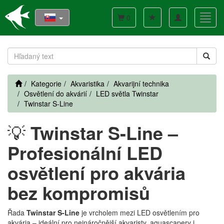
Toggle
Toggl
0
navigation
navig
Kategorie
Akvaristika
Akvarijní technika
Osvětlení do akvárií
LED světla Twinstar
Twinstar S-Line
💡
Twinstar S-Line –
Profesionální LED
osvětlení pro akvária
bez kompromisů
Řada
Twinstar S-Line
je vrcholem mezi LED osvětlením pro
akvária – ideální pro nejnáročnější akvaristy, aquascapery i