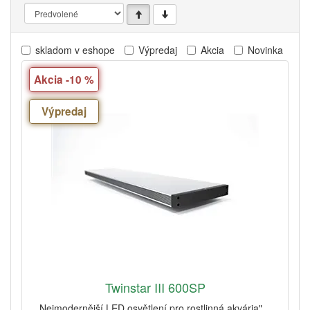
skladom v eshope
Výpredaj
Akcia
Novinka
Akcia -10 %
Výpredaj
Twinstar III 600SP
Nejmodernější LED osvětlení pro rostlinná akvária"...