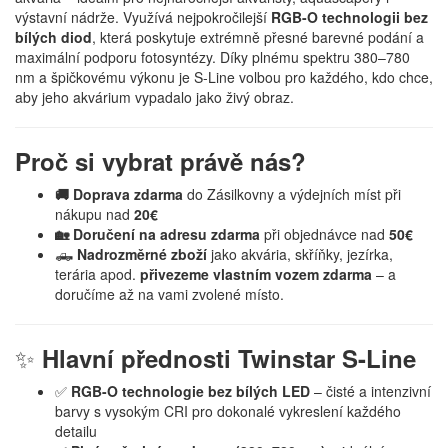
výstavní nádrže. Využívá nejpokročilejší
RGB-O technologii bez
bílých diod
, která poskytuje extrémně přesné barevné podání a
maximální podporu fotosyntézy. Díky plnému spektru 380–780
nm a špičkovému výkonu je S-Line volbou pro každého, kdo chce,
aby jeho akvárium vypadalo jako živý obraz.
Proč si vybrat právě nás?
🚚 Doprava zdarma
do Zásilkovny a výdejních míst při
nákupu nad
20€
🏡 Doručení na adresu zdarma
při objednávce nad
50€
🛻
Nadrozměrné zboží
jako akvária, skříňky, jezírka,
terária apod.
přivezeme vlastním vozem zdarma
– a
doručíme až na vami zvolené místo.
✨
Hlavní přednosti Twinstar S-Line
✅
RGB-O technologie bez bílých LED
– čisté a intenzivní
barvy s vysokým CRI pro dokonalé vykreslení každého
detailu