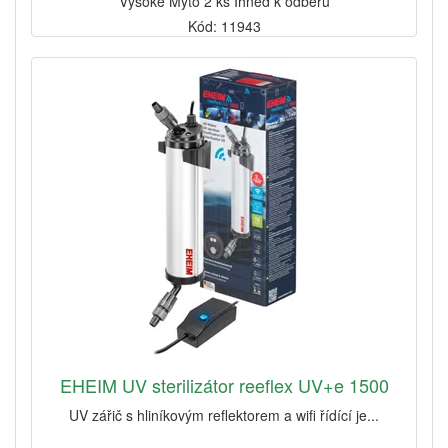
Vysoké Mýto 2 ks Ihned k odběru
Kód: 11943
EHEIM UV sterilizátor reeflex UV+e 1500
UV zářič s hliníkovým reflektorem a wifi řídící je...