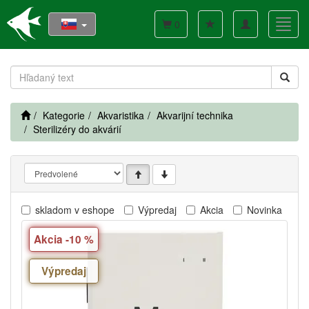
Toggle
Toggl
0
navigation
navig
Kategorie
Akvaristika
Akvarijní technika
Sterilizéry do akvárií
skladom v eshope
Výpredaj
Akcia
Novinka
Akcia -10 %
Výpredaj