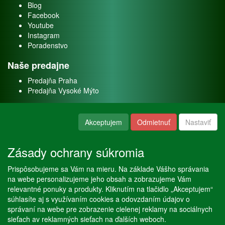
Blog
Facebook
Youtube
Instagram
Poradenstvo
Naše predajne
Predajňa Praha
Predajňa Vysoké Mýto
O nás
Akceptujem
Odmietnuť
Nastaviť
Kontakt
O firme
Zásady ochrany súkromia
Naše služby
Prispôsobujeme sa Vám na mieru. Na základe Vášho správania
Servis
na webe personalizujeme jeho obsah a zobrazujeme Vám
Predaj akváriových rýb
relevantné ponuky a produkty. Kliknutím na tlačidlo „Akceptujem“
Predaj akváriových rastlín
súhlasíte aj s využívaním cookies a odovzdaním údajov o
správaní na webe pre zobrazenie cielenej reklamy na sociálnych
sieťach av reklamných sieťach na ďalších weboch.