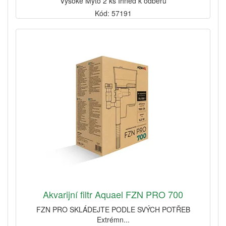
Vysoké Mýto 2 ks Ihned k odběru
Kód: 57191
Akvarijní filtr Aquael FZN PRO 700
FZN PRO SKLÁDEJTE PODLE SVÝCH POTŘEB
Extrémn...