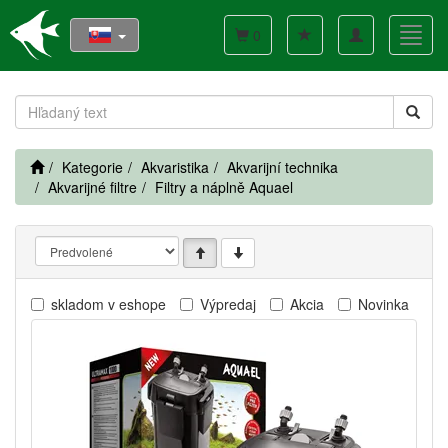
Toggle
Toggl
0
navigation
navig
Kategorie
Akvaristika
Akvarijní technika
Akvarijné filtre
Filtry a náplně Aquael
skladom v eshope
Výpredaj
Akcia
Novinka