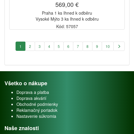
569,00 €
Praha 1 ks Ihned k odběru
Vysoké Mýto 3 ks Ihned k odběru
Kód: 57057
1
2
3
4
5
6
7
8
9
10
Všetko o nákupe
Doprava a platba
Doprava akvárií
Obchodné podmienky
Reklamačný poriadok
Nastavenie súkromia
Naše znalosti