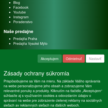
Blog
Facebook
Youtube
Instagram
Poradenstvo
Naše predajne
Predajňa Praha
Predajňa Vysoké Mýto
O nás
Akceptujem
Odmietnuť
Nastaviť
Kontakt
O firme
Zásady ochrany súkromia
Naše služby
Prispôsobujeme sa Vám na mieru. Na základe Vášho správania
Servis
na webe personalizujeme jeho obsah a zobrazujeme Vám
Predaj akváriových rýb
relevantné ponuky a produkty. Kliknutím na tlačidlo „Akceptujem“
Predaj akváriových rastlín
súhlasíte aj s využívaním cookies a odovzdaním údajov o
správaní na webe pre zobrazenie cielenej reklamy na sociálnych
sieťach av reklamných sieťach na ďalších weboch.