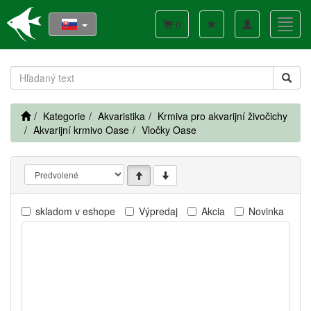
Toggle
Toggl
0
navigation
navig
Kategorie
Akvaristika
Krmiva pro akvarijní živočichy
Akvarijní krmivo Oase
Vločky Oase
skladom v eshope
Výpredaj
Akcia
Novinka