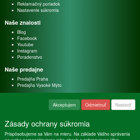
Reklamačný poriadok
Nastavenie súkromia
Naše znalosti
Blog
Facebook
Youtube
Instagram
Poradenstvo
Naše predajne
Predajňa Praha
Predajňa Vysoké Mýto
O nás
Akceptujem
Odmietnuť
Nastaviť
Kontakt
O firme
Zásady ochrany súkromia
Naše služby
Prispôsobujeme sa Vám na mieru. Na základe Vášho správania
Servis