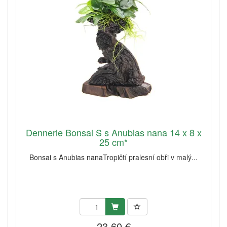
Dennerle Bonsai S s Anubias nana 14 x 8 x
25 cm*
Bonsai s Anubias nanaTropičtí pralesní obři v malý...
23,60 €