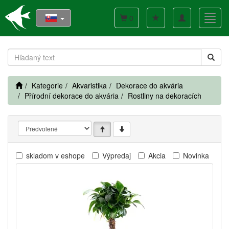
Toggle
Toggl
0
navigation
navig
Kategorie
Akvaristika
Dekorace do akvária
Přírodní dekorace do akvária
Rostliny na dekoracích
skladom v eshope
Výpredaj
Akcia
Novinka