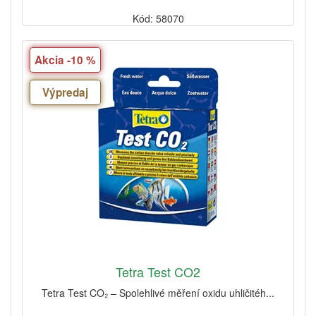
Kód: 58070
Akcia -10 %
Výpredaj
Tetra Test CO2
Tetra Test CO₂ – Spolehlivé měření oxidu uhličitéh...