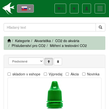
Toggle
Toggl
0
navigation
navig
Kategorie
Akvaristika
CO2 do akvária
Příslušenství pro CO2
Měření a testování CO2
skladom v eshope
Výpredaj
Akcia
Novinka