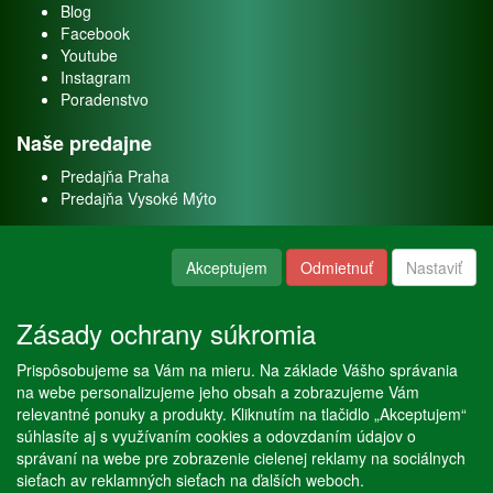
Blog
Facebook
Youtube
Instagram
Poradenstvo
Naše predajne
Predajňa Praha
Predajňa Vysoké Mýto
O nás
Akceptujem
Odmietnuť
Nastaviť
Kontakt
O firme
Zásady ochrany súkromia
Naše služby
Prispôsobujeme sa Vám na mieru. Na základe Vášho správania
Servis
na webe personalizujeme jeho obsah a zobrazujeme Vám
Predaj akváriových rýb
relevantné ponuky a produkty. Kliknutím na tlačidlo „Akceptujem“
Predaj akváriových rastlín
súhlasíte aj s využívaním cookies a odovzdaním údajov o
správaní na webe pre zobrazenie cielenej reklamy na sociálnych
sieťach av reklamných sieťach na ďalších weboch.