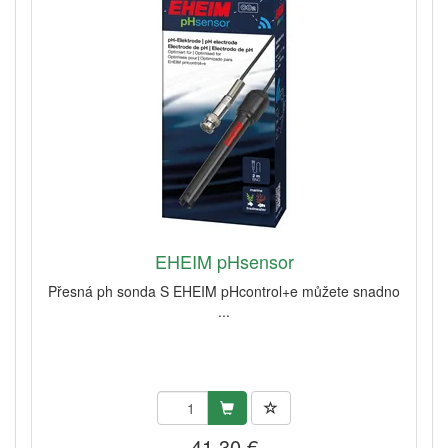
EHEIM pHsensor
Přesná ph sonda S EHEIM pHcontrol+e můžete snadno
...
41,30 €