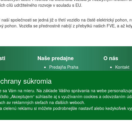
ích cílů udržitelného rozvoje v souladu s EU.
 naší společnosti se jedná již o třetí vozidlo na čistě elektrický pohon, 
cký pohon. Vozidla se přednostně nabíjí z přebytků našich FVE, a až kdy
sti
Naše predajne
O nás
Predajňa Praha
Kontakt
k
Predajňa Vysoké Mýto
O firme
chrany súkromia
m
stvo
 sa Vám na mieru. Na základe Vášho správania na webe personalizuj
lačidlo „Akceptujem“ súhlasíte aj s využívaním cookies a odovzdaním ú
ťach av reklamných sieťach na ďalších weboch.
a cielenú reklamu si môžete podrobnejšie nastaviť alebo kedykoľvek vypnú
Copyright © Stöckl spol. s r. o. 2020, powered by
ABRA E-shop