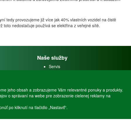
nyní tedy provozujeme již více jak 40% vlastních vozidel na čistě
ž toto nedostačuje používá se elektřina z veřejné sítě.
Naše služby
Servis
Predaj akváriových rýb
Predaj akváriových
rastlín
eme jeho obsah a zobrazujeme Vám relevantné ponuky a produkty.
dajov o správaní na webe pre zobrazenie cielenej reklamy na
ť po kliknutí na tlačidlo „Nastaviť“.