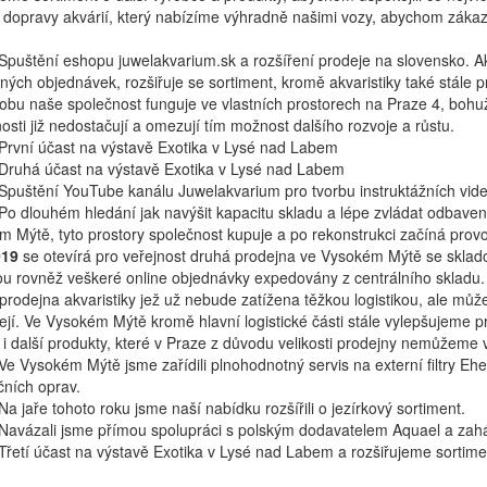
dopravy akvárií, který nabízíme výhradně našimi vozy, abychom zákaz
.
Spuštění eshopu juwelakvarium.sk a rozšíření prodeje na slovensko. Akva
ých objednávek, rozšiřuje se sortiment, kromě akvaristiky také stále
obu naše společnost funguje ve vlastních prostorech na Praze 4, boh
osti již nedostačují a omezují tím možnost dalšího rozvoje a růstu.
 První účast na výstavě Exotika v Lysé nad Labem
Druhá účast na výstavě Exotika v Lysé nad Labem
Spuštění YouTube kanálu Juwelakvarium pro tvorbu instruktážních videí
 Po dlouhém hledání jak navýšit kapacitu skladu a lépe zvládat odbave
 Mýtě, tyto prostory společnost kupuje a po rekonstrukci začíná prov
019
se otevírá pro veřejnost druhá prodejna ve Vysokém Mýtě se sklad
ou rovněž veškeré online objednávky expedovány z centrálního skladu. 
prodejna akvaristiky jež už nebude zatížena těžkou logistikou, ale můž
ejí. Ve Vysokém Mýtě kromě hlavní logistické části stále vylepšujeme
 i další produkty, které v Praze z důvodu velikosti prodejny nemůžeme v
Ve Vysokém Mýtě jsme zařídili plnohodnotný servis na externí filtry Ehe
čních oprav.
Na jaře tohoto roku jsme naší nabídku rozšířili o jezírkový sortiment.
Navázali jsme přímou spolupráci s polským dodavatelem Aquael a zahá
Třetí účast na výstavě Exotika v Lysé nad Labem a rozšiřujeme sortime