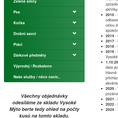
Zelené stěny
způsob 
skříňky
Pes
2010
- 
odbaven
Kočka
celou d
společn
Drobní savci
2014
-
2017
- 
Ptáci
2018
- 
2019
-
Dárkové předměty
Vysokém
1.10.2
Výprodej / Rozbaleno
data js
hlavně 
Naše služby / něco navíc..
přicház
akvária
2020
- 
pozáru
Všechny objednávky
2021
- 
odesíláme ze skladu Vysoké
2022
- 
Mýto berte tedy ohled na počty
2024
- 
kusů na tomto skladu.