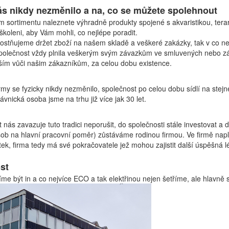
ás nikdy nezměnilo a na, co se můžete spolehnout
 sortimentu naleznete výhradně produkty spojené s akvaristikou, terar
oškoleni, aby Vám mohli, co nejlépe poradit.
stňujeme držet zboží na našem skladě a veškeré zakázky, tak v co nej
polečnost vždy plnila veškerým svým závazkům ve smluvených nebo zá
ším vůči našim zákazníkům, za celou dobu existence.
irmy se fyzicky nikdy nezměnilo, společnost po celou dobu sídlí na ste
ávnická osoba jsme na trhu již více jak 30 let.
 nás zavazuje tuto tradici neporušit, do společnosti stále investovat a d
sob na hlavní pracovní poměr) zůstáváme rodinou firmou. Ve firmě naplno
tek, firma tedy má své pokračovatele jež mohou zajistit další úspěšná lé
st
íme být in a co nejvíce ECO a tak elektřinou nejen šetříme, ale hlavně 