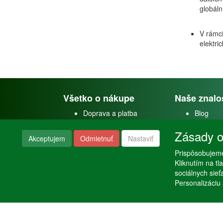
globáln
V rámci
elektri
Všetko o nákupe
Naše znalo
Doprava a platba
Blog
Doprava akvárií
Faceboo
Zásady o
Obchodné podmienky
Youtube
Akceptujem
Odmietnuť
Nastaviť
Reklamačný poriadok
Instagra
Nastavenie súkromia
Poraden
Prispôsobujeme
Kliknutím na t
sociálnych sie
Personalizáciu 