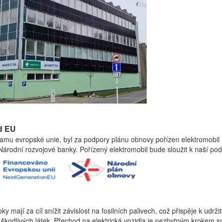
d EU
amu evropské unie, byl za podpory plánu obnovy pořízen elektromobil 
árodní rozvojové banky. Pořízený elektromobil bude sloužit k naší podn
oky mají za cíl snížit závislost na fosilních palivech, což přispěje k ud
 škodlivých látek. Přechod na elektrická vozidla je nezbytným krokem 