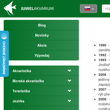
Blog
Novinky
1990
- 
Akcia
zaměřen
1992
- 
Výpredaj
1993
- 
Jindřic
rozšiřo
Akvaristika
2006
- 
jedinný
Morská akvaristika
zapojuj
2007
- 
Teraristika
ryb př
2008
- 
Jezírka
mobilní
rozšiřu