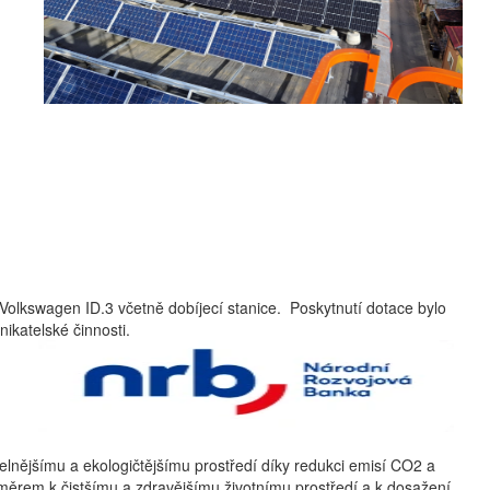
Volkswagen ID.3 včetně dobíjecí stanice. Poskytnutí dotace bylo
ikatelské činnosti.
ržitelnějšímu a ekologičtějšímu prostředí díky redukci emisí CO2 a
směrem k čistšímu a zdravějšímu životnímu prostředí a k dosažení