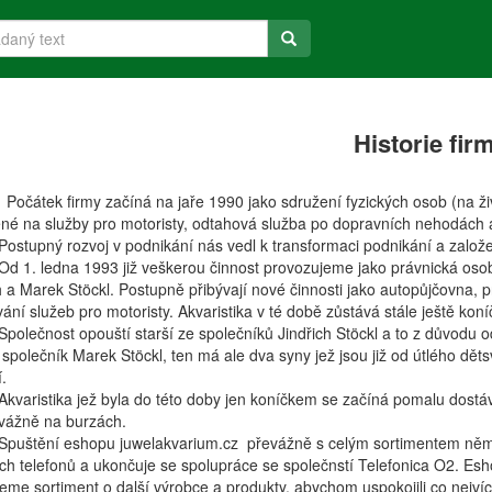
Historie fir
Počátek firmy začíná na jaře 1990 jako sdružení fyzických osob (na živ
é na služby pro motoristy, odtahová služba po dopravních nehodách a
Postupný rozvoj v podnikání nás vedl k transformaci podnikání a zalo
Od 1. ledna 1993 již veškerou činnost provozujeme jako právnická osoba 
h a Marek Stöckl. Postupně přibývají nové činnosti jako autopůjčovna, 
vání služeb pro motoristy. Akvaristika v té době zůstává stále ještě kon
Společnost opouští starší ze společníků Jindřich Stöckl a to z důvodu 
 společník Marek Stöckl, ten má ale dva syny jež jsou již od útlého děts
í.
Akvaristika jež byla do této doby jen koníčkem se začíná pomalu dostá
evážně na burzách.
Spuštění eshopu juwelakvarium.cz převážně s celým sortimentem něme
ch telefonů a ukončuje se spolupráce se společnstí Telefonica O2. Es
jeme sortiment o další výrobce a produkty, abychom uspokojili co nejv