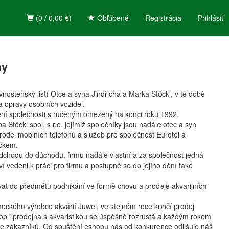
(0 / 0,00 €)
Obľúbené
Registrácia
Prihlásiť
my
nostenský list) Otce a syna Jindřicha a Marka Stöckl, v té době
 opravy osobních vozidel.
žení společnosti s ručeným omezený na konci roku 1992.
Stöckl spol. s r.o. jejímiž společníky jsou nadále otec a syn
prodej moblních telefonů a služeb pro společnost Eurotel a
íčkem.
odchodu do důchodu, firmu nadále vlastní a za společnost jedná
ví vedeni k práci pro firmu a postupně se do jejího dění také
vat do předmětu podnikání ve formě chovu a prodeje akvarijních
ckého výrobce akvárií Juwel, ve stejném roce končí prodej
hop i prodejna s akvaristikou se úspěšně rozrůstá a každým rokem
íce zákazníků. Od spuštění eshopu nás od konkurence odlišuje náš