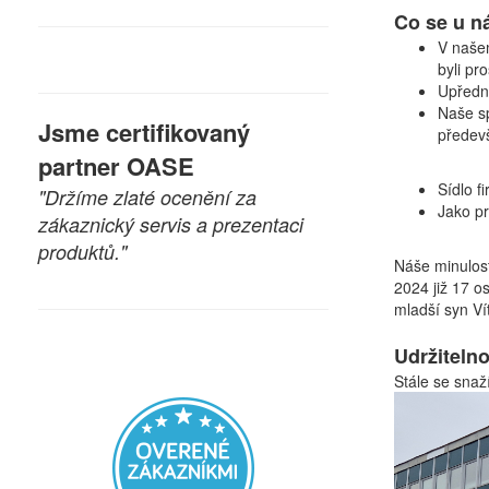
Co se u n
V našem
byli pr
Upředno
Naše s
Jsme certifikovaný
předev
partner OASE
Sídlo f
"Držíme zlaté ocenění za
Jako pr
zákaznický servis a prezentaci
produktů."
Náše minulost
2024 již 17 o
mladší syn Ví
Udržitelno
Stále se snaž