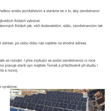
istikou anebo jezírkářstvím a staráme se o to, aby zaměstnanci
kratších lhůtách vykrývat.
konných lhůtách jak, vůči dodavatelům, státu, zaměstnancům tak
jné adrese, po celou dobu nás najdete na shodné adrese.
ále se rozvíjet. I přes zvyšující se počet zaměstnanců (v roce
 pracuje starší syn majitele Tomáš a příležitostně při studiu i
ta a rozvoj.
si vyrábíme.