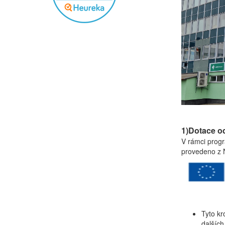
1)Dotace o
V rámci progr
provedeno z N
Tyto kr
dalších