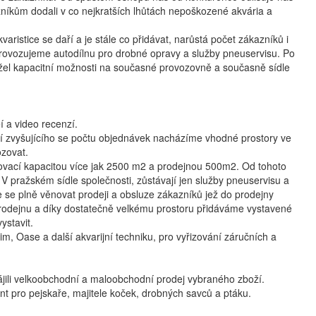
níkům dodali v co nejkratších lhůtách nepoškozené akvária a
ristice se daří a je stále co přidávat, narůstá počet zákazníků i
 provozujeme autodílnu pro drobné opravy a služby pneuservisu. Po
užel kapacitní možnosti na současné provozovně a současně sídle
 a video recenzí.
ní zvyšujícího se počtu objednávek nacházíme vhodné prostory ve
ozovat.
ovací kapacitou více jak 2500 m2 a prodejnou 500m2. Od tohoto
V pražském sídle společnosti, zůstávají jen služby pneuservisu a
e se plně věnovat prodeji a obsluze zákazníků jež do prodejny
 prodejnu a díky dostatečně velkému prostoru přidáváme vystavené
ystavit.
im, Oase a další akvarijní techniku, pro vyřizování záručních a
jili velkoobchodní a maloobchodní prodej vybraného zboží.
nt pro pejskaře, majitele koček, drobných savců a ptáku.