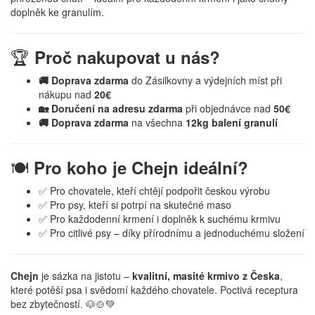
doplněk ke granulím.
🏆
Proč nakupovat u nás?
🚚 Doprava zdarma
do Zásilkovny a výdejních míst při
nákupu nad
20€
🏡 Doručení na adresu zdarma
při objednávce nad
50€
🚚 Doprava zdarma
na všechna
12kg balení granulí
🍽️
Pro koho je Chejn ideální?
✅ Pro chovatele, kteří chtějí podpořit českou výrobu
✅ Pro psy, kteří si potrpí na skutečné maso
✅ Pro každodenní krmení i doplněk k suchému krmivu
✅ Pro citlivé psy – díky přírodnímu a jednoduchému složení
Chejn
je sázka na jistotu –
kvalitní, masité krmivo z Česka
,
které potěší psa i svědomí každého chovatele. Poctivá receptura
bez zbytečností. 🐶🍲💚