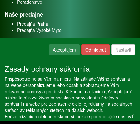
Poradenstvo
Naše predajne
Predajňa Praha
Predajňa Vysoké Mýto
O nás
Akceptujem
Odmietnuť
Nastaviť
Kontakt
O firme
Zásady ochrany súkromia
Naše služby
Prispôsobujeme sa Vám na mieru. Na základe Vášho správania
Servis
na webe personalizujeme jeho obsah a zobrazujeme Vám
Predaj akváriových rýb
relevantné ponuky a produkty. Kliknutím na tlačidlo „Akceptujem“
Predaj akváriových rastlín
súhlasíte aj s využívaním cookies a odovzdaním údajov o
správaní na webe pre zobrazenie cielenej reklamy na sociálnych
sieťach av reklamných sieťach na ďalších weboch.
Copyright © Stöckl spol. s r. o. 2020, powered by
ABRA E-shop
Personalizáciu a cielenú reklamu si môžete podrobnejšie nastaviť
alebo kedykoľvek vypnúť po kliknutí na tlačidlo „Nastaviť“.