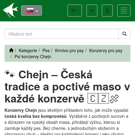
Toggle
Toggl
0
navigation
navig
Kategorie
Pes
Krmivo pro psy
Konzervy pro psy
Psí konzervy Chejn
🐾
Chejn – Česká
tradice a poctivé maso v
každé konzervě
🇨🇿🍖
Konzervy Chejn
jsou skvělým příkladem toho, jak může vypadat
česká kvalita bez kompromisů
. Vyráběné z poctivých surovin a
s důrazem na vysoký obsah masa, přinášejí výživu, kterou si
zamiluje každý pes. Bez chemie, s jednoduchým složením a
přirozenou chutí – ideální pro každodenní krmení i jako chutný