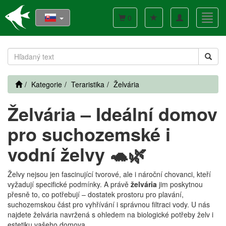
Toggle
Toggl
0
navigation
navig
Kategorie
Teraristika
Želvária
Želvária – Ideální domov
pro suchozemské i
vodní želvy 🐢🌿
Želvy nejsou jen fascinující tvorové, ale i nároční chovanci, kteří
vyžadují specifické podmínky. A právě
želvária
jim poskytnou
přesně to, co potřebují – dostatek prostoru pro plavání,
suchozemskou část pro vyhřívání i správnou filtraci vody. U nás
najdete želvária navržená s ohledem na biologické potřeby želv i
estetiku vašeho domova.