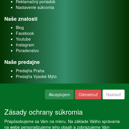
Reklamačný poriadok
Nastavenie súkromia
Naše znalosti
Blog
Facebook
Youtube
Instagram
Poradenstvo
Naše predajne
Predajňa Praha
Predajňa Vysoké Mýto
O nás
Akceptujem
Odmietnuť
Nastaviť
Kontakt
O firme
Zásady ochrany súkromia
Naše služby
Prispôsobujeme sa Vám na mieru. Na základe Vášho správania
Servis
na webe personalizujeme jeho obsah a zobrazujeme Vám
Predaj akváriových rýb