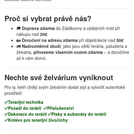
Proč si vybrat právě nás?
🚚
Doprava zdarma
do Zásilkovny a výdejních míst při
nákupu nad
20€
🏡
Doručení na adresu zdarma
při objednávce nad
50€
🚛
Nadrozměrné zboží
, jako jsou větší terária, paludária a
želvária,
přivezeme vlastním vozem zdarma
– a doručíme
až k vám domů.
Nechte své želvárium vyniknout
Pro ty, kteří chtějí svým želváriím dodat styl a vytvořit autentické
prostředí:
✅Terarijní technika
✅Pozadí do terárií
✅Příslušenství
✅Dekorace do terárií
✅Písky a substráty do terárii
✅Krmivo pro terarijní živočichy