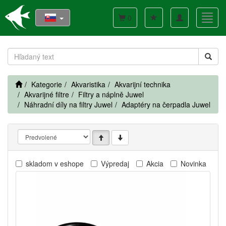
Toggle
Toggl
0
navigation
navig
Kategorie
Akvaristika
Akvarijní technika
Akvarijné filtre
Filtry a náplně Juwel
Náhradní díly na filtry Juwel
Adaptéry na čerpadla Juwel
skladom v eshope
Výpredaj
Akcia
Novinka