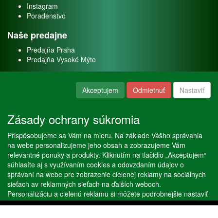
Instagram
Poradenstvo
Naše predajne
Predajňa Praha
Predajňa Vysoké Mýto
O nás
Akceptujem
Odmietnuť
Nastaviť
Kontakt
O firme
Zásady ochrany súkromia
Naše služby
Prispôsobujeme sa Vám na mieru. Na základe Vášho správania
Servis
na webe personalizujeme jeho obsah a zobrazujeme Vám
Predaj akváriových rýb
relevantné ponuky a produkty. Kliknutím na tlačidlo „Akceptujem“
Predaj akváriových rastlín
súhlasíte aj s využívaním cookies a odovzdaním údajov o
správaní na webe pre zobrazenie cielenej reklamy na sociálnych
sieťach av reklamných sieťach na ďalších weboch.
Copyright © Stöckl spol. s r. o. 2020, powered by
ABRA E-shop
Personalizáciu a cielenú reklamu si môžete podrobnejšie nastaviť
alebo kedykoľvek vypnúť po kliknutí na tlačidlo „Nastaviť“.