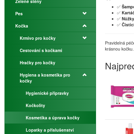
Zelené stěny
✅
Šampo
✅
Kartá
Pes
✅
Nůžky
✅
Čisti
Kočka
Krmivo pro kočky
Pravidelná péč
krásnou kočku.
Cestování s kočkami
Najpre
Hračky pro kočky
Hygiena a kosmetika pro
kočky
Hygienické přípravky
Kočkolity
Kosmetika a úprava kočky
Lopatky a příslušenství