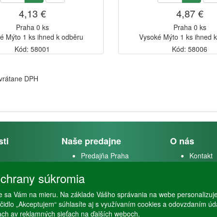
4,13 €
4,87 €
Praha 0 ks
Praha 0 ks
é Mýto 1 ks ihned k odběru
Vysoké Mýto 1 ks ihned 
Kód: 58001
Kód: 58006
 vrátane DPH
sti
Naše predajne
O nás
Predajňa Praha
Kontakt
k
Predajňa Vysoké Mýto
O firme
chrany súkromia
m
 sa Vám na mieru. Na základe Vášho správania na webe personalizuj
stvo
lačidlo „Akceptujem“ súhlasíte aj s využívaním cookies a odovzdaním ú
ťach av reklamných sieťach na ďalších weboch.