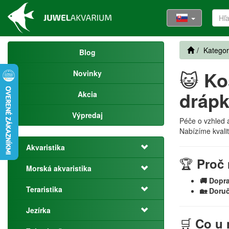
Kategor
Blog
😺
Ko
Novinky
dráp
Akcia
Výpredaj
Péče o vzhled a
Nabízíme kvalit
Akvaristika
🏆
Proč 
Morská akvaristika
🚚 Dopr
Teraristika
🏡 Doru
Jezírka
🛒
Co u 