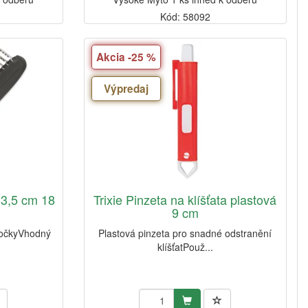
Kód: 58092
Akcia -25 %
Výpredaj
 3,5 cm 18
Trixie Pinzeta na klíšťata plastová
9 cm
kočkyVhodný
Plastová pinzeta pro snadné odstranění
klíšťatPouž...