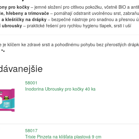
ny pro kočky
– jemné složení pro citlivou pokožku, včetně BIO a antib
če, hřebeny a trimovače
– pomáhají odstranit uvolněnou srst, zabraňu
 a kleštičky na drápky
– bezpečné nástroje pro snadnou a přesnou ú
cí ubrousky
– praktické řešení pro rychlou hygienu tlapek, srsti i uší
e je klíčem ke zdravé srsti a pohodlnému pohybu bez přerostlých drápk
 🐾
dávanejšie
58001
Inodorina Ubrousky pro kočky 40 ks
58017
Trixie Pinzeta na klíšťata plastová 9 cm