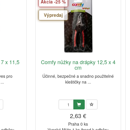
Akcia -25 %
Výpredaj
7 x 11,5
Comfy nůžky na drápky 12,5 x 4
cm
ves pro
Účinné, bezpečné a snadno použitelné
...
kleštičky na ...
2,63 €
Praha 0 ks
k odběru
Vysoké Mýto 1 ks ihned k odběru