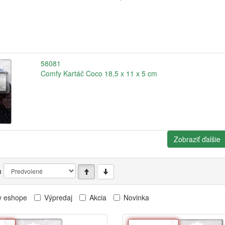
58081
Comfy Kartáč Coco 18,5 x 11 x 5 cm
Zobraziť ďalšie
a
v eshope
Výpredaj
Akcia
Novinka