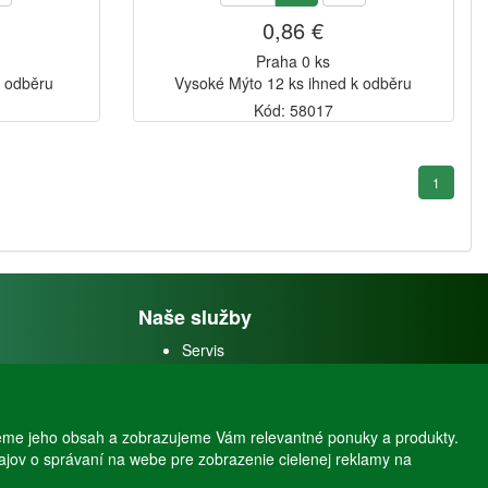
0,86 €
Praha 0 ks
k odběru
Vysoké Mýto 12 ks ihned k odběru
Kód: 58017
1
Naše služby
Servis
Predaj akváriových rýb
Predaj akváriových
rastlín
eme jeho obsah a zobrazujeme Vám relevantné ponuky a produkty.
dajov o správaní na webe pre zobrazenie cielenej reklamy na