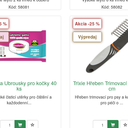
Kód: 58081
Kód: 58082
25 %
Akcia -25 %
aj
Výpredaj
na Ubrousky pro kočky 40
Trixie Hřeben Trimovací
ks
cm
ké čisticí utěrky pro čištění a
Hřeben trimovací pro psy a 
každodenní...
pro péči o ...