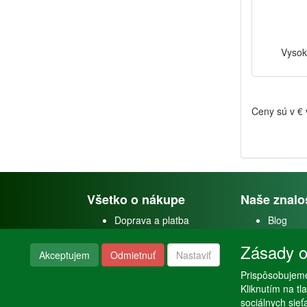
Vysok
Ceny sú v €
Všetko o nákupe
Naše znalo
Doprava a platba
Blog
Doprava akvárií
Faceboo
Zásady o
Obchodné podmienky
Youtube
Akceptujem
Odmietnuť
Nastaviť
Reklamačný poriadok
Instagra
Prispôsobujeme
Nastavenie súkromia
Poraden
Kliknutím na t
sociálnych sie