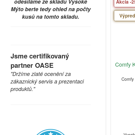
odesíláme ze skladu Vysoké
Akcia -
Mýto berte tedy ohled na počty
Výpred
kusů na tomto skladu.
Jsme certifikovaný
partner OASE
Comfy K
"Držíme zlaté ocenění za
Comfy 
zákaznický servis a prezentaci
produktů."
Vysok