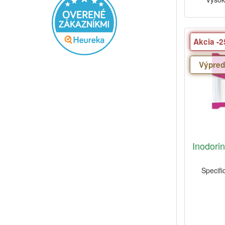
Akcia -
Výpred
Inodori
Specific