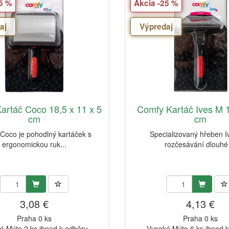
25 %
Akcia -25 %
aj
Výpredaj
artáč Coco 18,5 x 11 x 5
Comfy Kartáč Ives M 1
cm
cm
Coco je pohodlný kartáček s
Specializovaný hřeben I
ergonomickou ruk...
rozčesávání dlouhé 
3,08 €
4,13 €
Praha 0 ks
Praha 0 ks
é Mýto 2 ks ihned k odběru
Vysoké Mýto 6 ks ihned 