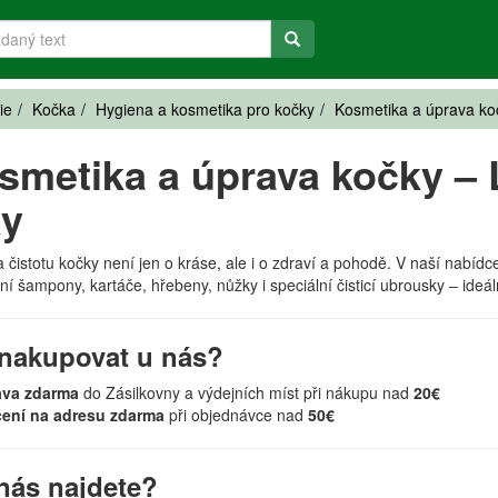
ie
Kočka
Hygiena a kosmetika pro kočky
Kosmetika a úprava ko
smetika a úprava kočky – L
ky
 čistotu kočky není jen o kráse, ale i o zdraví a pohodě. V naší nabídce
ní šampony, kartáče, hřebeny, nůžky i speciální čisticí ubrousky – ideální
nakupovat u nás?
ava zdarma
do Zásilkovny a výdejních míst při nákupu nad
20€
čení na adresu zdarma
při objednávce nad
50€
nás najdete?