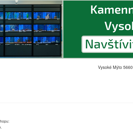
Vysoké Mýto 5660
shopu:
o.