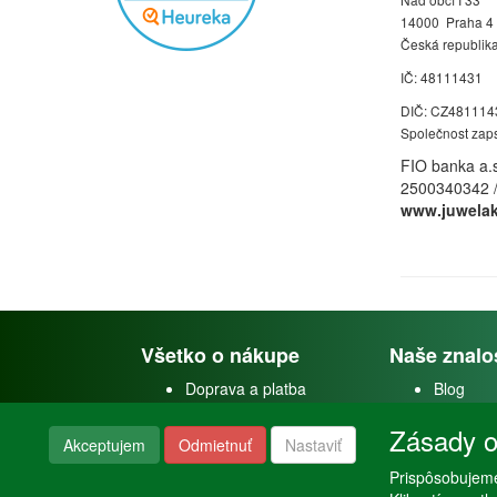
14000 Praha 4
Česká republik
IČ: 48111431
DIČ: CZ481114
Společnost zap
FIO banka a.
2500340342 
www.juwelak
Všetko o nákupe
Naše znalo
Doprava a platba
Blog
Doprava akvárií
Faceboo
Zásady o
Obchodné podmienky
Youtube
Akceptujem
Odmietnuť
Nastaviť
Reklamačný poriadok
Instagra
Nastavenie súkromia
Prispôsobujeme
Poraden