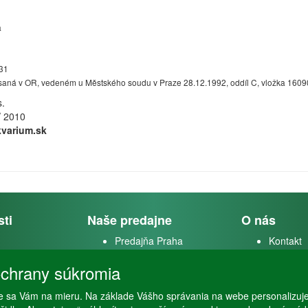
a
31
saná v OR, vedeném u Městského soudu v Praze 28.12.1992, oddíl C, vložka 1609
s.
/ 2010
varium.sk
sti
Naše predajne
O nás
Predajňa Praha
Kontakt
k
Predajňa Vysoké Mýto
O firme
chrany súkromia
m
 sa Vám na mieru. Na základe Vášho správania na webe personalizuj
stvo