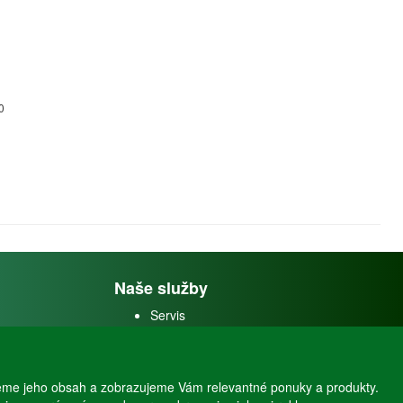
0
Naše služby
Servis
Predaj akváriových rýb
Predaj akváriových
rastlín
eme jeho obsah a zobrazujeme Vám relevantné ponuky a produkty.