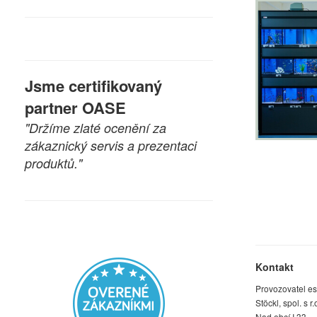
Jsme certifikovaný
partner OASE
"Držíme zlaté ocenění za
zákaznický servis a prezentaci
produktů."
Kontakt
Provozovatel e
Stöckl, spol. s r.
Nad obcí I 33