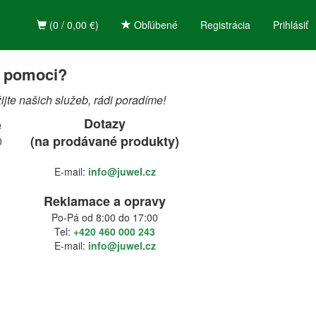
(0 / 0,00 €)
Obľúbené
Registrácia
Prihlásiť
 pomoci?
te našich služeb, rádi poradíme!
Dotazy
ě
(na prodávané produkty)
0
E-mail:
info@juwel.cz
Reklamace a opravy
Po-Pá od 8:00 do 17:00
Tel:
+420 460 000 243
E-mail:
info@juwel.cz