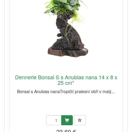
Dennerle Bonsai S s Anubias nana 14 x 8 x
25 cm*
Bonsai s Anubias nanaTropičtí pralesní obři v malý...
23,60 €