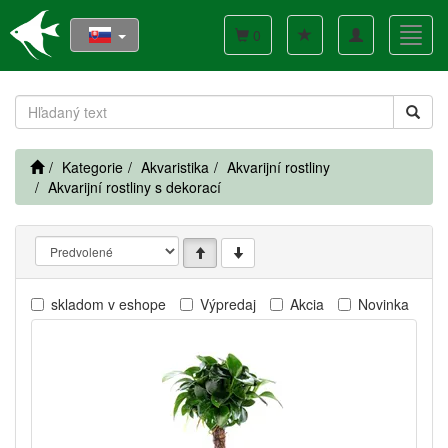
Toggle
Toggl
0
navigation
navig
Kategorie
Akvaristika
Akvarijní rostliny
Akvarijní rostliny s dekorací
skladom v eshope
Výpredaj
Akcia
Novinka