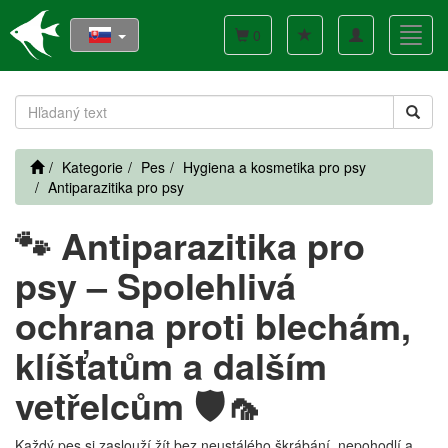
Toggle
Toggl
0
navigation
navig
Kategorie
Pes
Hygiena a kosmetika pro psy
Antiparazitika pro psy
🐾 Antiparazitika pro
psy – Spolehlivá
ochrana proti blechám,
klíšťatům a dalším
vetřelcům 🛡️🦟
Každý pes si zaslouží žít bez neustálého škrábání, nepohodlí a