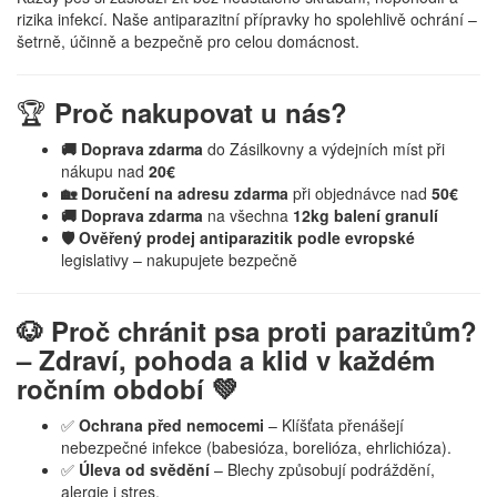
rizika infekcí. Naše antiparazitní přípravky ho spolehlivě ochrání –
šetrně, účinně a bezpečně pro celou domácnost.
🏆
Proč nakupovat u nás?
🚚 Doprava zdarma
do Zásilkovny a výdejních míst při
nákupu nad
20€
🏡 Doručení na adresu zdarma
při objednávce nad
50€
🚚 Doprava zdarma
na všechna
12kg balení granulí
🛡️ Ověřený prodej antiparazitik podle evropské
legislativy – nakupujete bezpečně
🐶 Proč chránit psa proti parazitům?
– Zdraví, pohoda a klid v každém
ročním období 💚
✅
Ochrana před nemocemi
– Klíšťata přenášejí
nebezpečné infekce (babesióza, borelióza, ehrlichióza).
✅
Úleva od svědění
– Blechy způsobují podráždění,
alergie i stres.