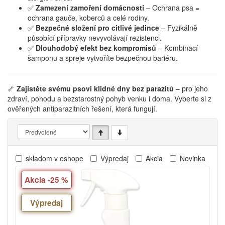
✅
Zamezení zamoření domácnosti
– Ochrana psa =
ochrana gauče, koberců a celé rodiny.
✅
Bezpečné složení pro citlivé jedince
– Fyzikálně
působící přípravky nevyvolávají rezistenci.
✅
Dlouhodobý efekt bez kompromisů
– Kombinací
šamponu a spreje vytvoříte bezpečnou bariéru.
🦴
Zajistěte svému psovi klidné dny bez parazitů
– pro jeho
zdraví, pohodu a bezstarostný pohyb venku i doma. Vyberte si z
ověřených antiparazitních řešení, která fungují.
skladom v eshope
Výpredaj
Akcia
Novinka
Akcia -25 %
Výpredaj