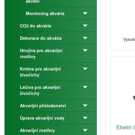
akvárií
Monitoring akvária
CO2 do akvária
Dekorace do akvária
Vysok
Hnojiva pro akvarijní
rostliny
Krmiva pro akvarijní
živočichy
Léčiva pro akvarijní
živočichy
Akvarijní příslušenství
Úprava akvarijní vody
Eheim I
Akvarijní rostliny