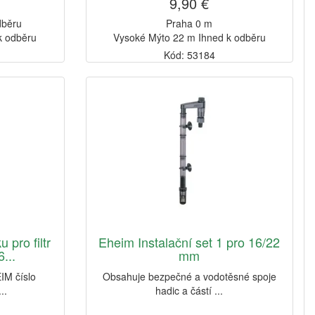
9,90 €
dběru
Praha 0 m
k odběru
Vysoké Mýto 22 m Ihned k odběru
Kód: 53184
 pro filtr
Eheim Instalační set 1 pro 16/22
...
mm
IM číslo
Obsahuje bezpečné a vodotěsné spoje
..
hadic a částí ...