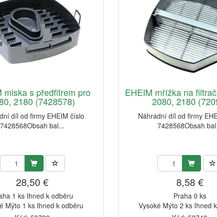
miska s předfitrem pro
EHEIM mřížka na filtrač
80, 2180 (7428578)
2080, 2180 (7209
ní díl od firmy EHEIM číslo
Náhradní díl od firmy EHE
7428568Obsah bal...
7428568Obsah bal.
28,50 €
8,58 €
aha 1 ks Ihned k odběru
Praha 0 ks
é Mýto 1 ks Ihned k odběru
Vysoké Mýto 2 ks Ihned 