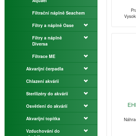
Aquael
Pr
Filtrační náplně Seachem
Vysok
Filtry a náplně Oase
Filtry a náplně
Diversa
Filtrace ME
Akvarijní čerpadla
Chlazení akvárií
Sterilizéry do akvárií
EHE
Osvětlení do akvárií
Akvarijní topítka
Náhrad
Vzduchování do