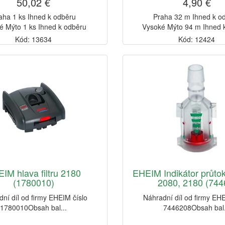
50,02 €
4,90 €
aha 1 ks Ihned k odběru
Praha 32 m Ihned k o
é Mýto 1 ks Ihned k odběru
Vysoké Mýto 94 m Ihned 
Kód: 13634
Kód: 12424
IM hlava filtru 2180
EHEIM Indikátor průtoku
(1780010)
2080, 2180 (7446
ní díl od firmy EHEIM číslo
Náhradní díl od firmy EHE
1780010Obsah bal...
7446208Obsah bal.