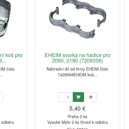
ní koš pro
EHEIM svorka na hadice pro
...
2080, 2180 (7209358)
IM číslo
Náhradní díl od firmy EHEIM číslo
..
7428568EHEIM koš...
5,40 €
Praha 0 ks
k odběru
Vysoké Mýto 2 ks Ihned k odběru