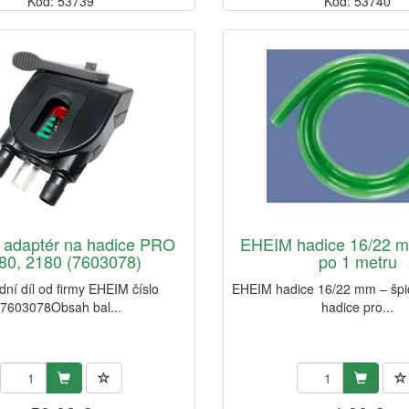
Kód: 53739
Kód: 53740
adaptér na hadice PRO
EHEIM hadice 16/22 m
80, 2180 (7603078)
po 1 metru
ní díl od firmy EHEIM číslo
EHEIM hadice 16/22 mm – špi
7603078Obsah bal...
hadice pro...