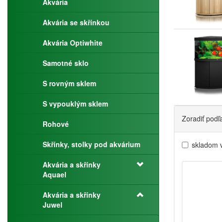
Akvária
Akvária se skřínkou
Akvária Optiwhite
Samotné sklo
S rovným sklem
S vypouklým sklem
Zoradiť podľ
Rohové
Skřínky, stolky pod akvárium
skladom 
Akvária a skřínky
Aquael
Akvária a skřínky
Juwel