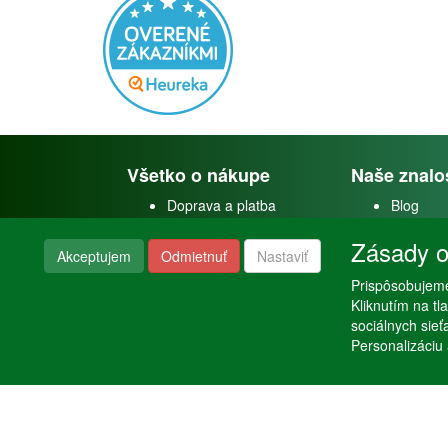
Všetko o nákupe
Naše znalo
Doprava a platba
Blog
Doprava akvárií
Faceboo
Zásady o
Obchodné podmienky
Youtube
Akceptujem
Odmietnuť
Nastaviť
Reklamačný poriadok
Instagra
Nastavenie súkromia
Prispôsobujeme
Poraden
Kliknutím na t
sociálnych sie
Personalizáciu 