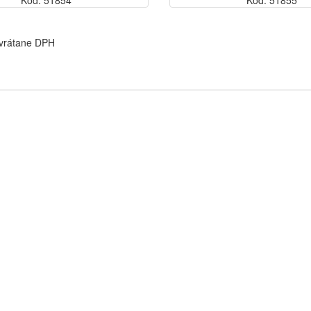
Kód: 51854
Kód: 51855
 vrátane DPH