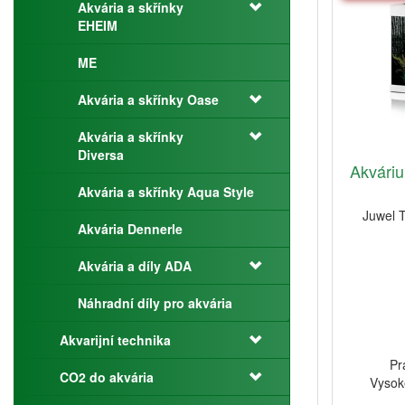
Akvária a skřínky
EHEIM
ME
Akvária a skřínky Oase
Akvária a skřínky
Diversa
Akvári
Akvária a skřínky Aqua Style
Juwel 
Akvária Dennerle
Akvária a díly ADA
Náhradní díly pro akvária
Akvarijní technika
Pr
CO2 do akvária
Vysok