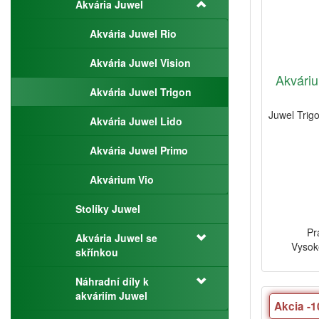
Akvária Juwel
Akvária Juwel Rio
Akvária Juwel Vision
Akvári
Akvária Juwel Trigon
Juwel Trig
Akvária Juwel Lido
Akvária Juwel Primo
Akvárium Vio
Stolíky Juwel
Pr
Akvária Juwel se
Vysok
skřínkou
Náhradní díly k
akváriím Juwel
Akcia -