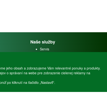
Naše služby
Servis
Predaj akváriových rýb
Predaj akváriových
rastlín
eme jeho obsah a zobrazujeme Vám relevantné ponuky a produkty.
dajov o správaní na webe pre zobrazenie cielenej reklamy na
ť po kliknutí na tlačidlo „Nastaviť“.