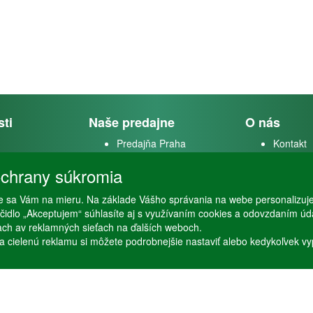
sti
Naše predajne
O nás
Predajňa Praha
Kontakt
k
Predajňa Vysoké Mýto
O firme
chrany súkromia
m
 sa Vám na mieru. Na základe Vášho správania na webe personalizuj
stvo
lačidlo „Akceptujem“ súhlasíte aj s využívaním cookies a odovzdaním ú
ťach av reklamných sieťach na ďalších weboch.
a cielenú reklamu si môžete podrobnejšie nastaviť alebo kedykoľvek vypnú
Copyright © Stöckl spol. s r. o. 2020, powered by
ABRA E-shop