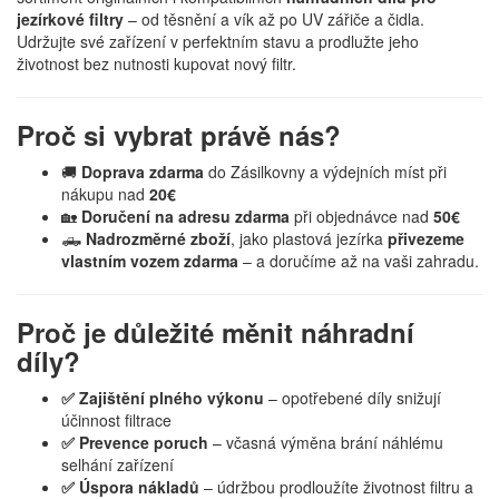
jezírkové filtry
– od těsnění a vík až po UV zářiče a čidla.
Udržujte své zařízení v perfektním stavu a prodlužte jeho
životnost bez nutnosti kupovat nový filtr.
Proč si vybrat právě nás?
🚚
Doprava zdarma
do Zásilkovny a výdejních míst při
nákupu nad
20€
🏡
Doručení na adresu zdarma
při objednávce nad
50€
🛻
Nadrozměrné zboží
, jako plastová jezírka
přivezeme
vlastním vozem zdarma
– a doručíme až na vaši zahradu.
Proč je důležité měnit náhradní
díly?
✅ Zajištění plného výkonu
– opotřebené díly snižují
účinnost filtrace
✅ Prevence poruch
– včasná výměna brání náhlému
selhání zařízení
✅ Úspora nákladů
– údržbou prodloužíte životnost filtru a