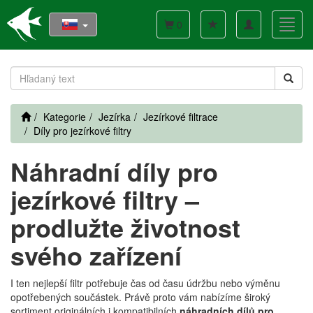
Toggle
Toggl
0
navigation
navig
Kategorie
Jezírka
Jezírkové filtrace
Díly pro jezírkové filtry
Náhradní díly pro
jezírkové filtry –
prodlužte životnost
svého zařízení
I ten nejlepší filtr potřebuje čas od času údržbu nebo výměnu
opotřebených součástek. Právě proto vám nabízíme široký
sortiment originálních i kompatibilních
náhradních dílů pro