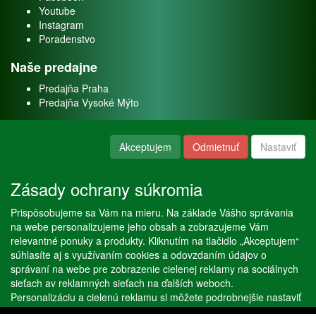
Youtube
Instagram
Poradenstvo
Naše predajne
Predajňa Praha
Predajňa Vysoké Mýto
O nás
Akceptujem
Odmietnuť
Nastaviť
Kontakt
O firme
Zásady ochrany súkromia
Naše služby
Prispôsobujeme sa Vám na mieru. Na základe Vášho správania
Servis
na webe personalizujeme jeho obsah a zobrazujeme Vám
Predaj akváriových rýb
relevantné ponuky a produkty. Kliknutím na tlačidlo „Akceptujem“
Predaj akváriových rastlín
súhlasíte aj s využívaním cookies a odovzdaním údajov o
správaní na webe pre zobrazenie cielenej reklamy na sociálnych
sieťach av reklamných sieťach na ďalších weboch.
Copyright © Stöckl spol. s r. o. 2020, powered by
ABRA E-shop
Personalizáciu a cielenú reklamu si môžete podrobnejšie nastaviť
alebo kedykoľvek vypnúť po kliknutí na tlačidlo „Nastaviť“.