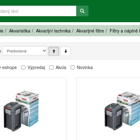
ie
Akvaristika
Akvarijní technika
Akvarijné filtre
Filtry a nápln
a
v eshope
Výpredaj
Akcia
Novinka