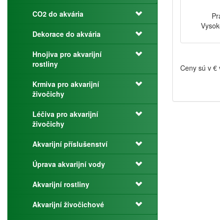
CO2 do akvária
Pr
Vysok
Dekorace do akvária
Hnojiva pro akvarijní
rostliny
Ceny sú v €
Krmiva pro akvarijní
živočichy
Léčiva pro akvarijní
živočichy
Akvarijní příslušenství
Úprava akvarijní vody
Akvarijní rostliny
Akvarijní živočichové