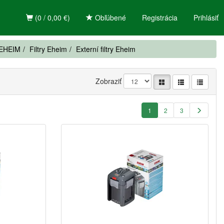
(0 / 0,00 €)
Obľúbené
Registrácia
Prihlásiť
ě EHEIM
Filtry Eheim
Externí filtry Eheim
Zobraziť
1
2
3