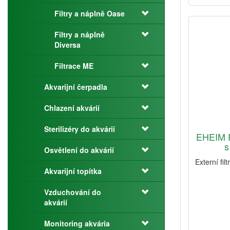
Filtry a náplně Oase
Filtry a náplně
Diversa
Filtrace ME
Akvarijní čerpadla
Chlazení akvárií
Sterilizéry do akvárií
EHEIM P
s
Osvětlení do akvárií
Externí fil
Akvarijní topítka
Vzduchování do
akvárií
Monitoring akvária