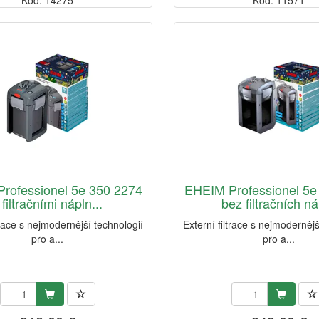
Kód: 14275
Kód: 11571
rofessionel 5e 350 2274
EHEIM Professionel 5e
 filtračními nápln...
bez filtračních ná
trace s nejmodernější technologií
Externí filtrace s nejmodernějš
pro a...
pro a...