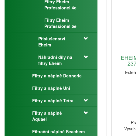
Filtry Eheim
Professionel 4e
Filtry Eheim
Professionel 5e
Příslušenství
Eheim
EHEIM
Náhradní díly na
237
filtry Eheim
Extern
Filtry a náplně Dennerle
Filtry a náplně Uni
Filtry a náplně Tetra
Filtry a náplně
Aquael
Pr
Vysok
Filtrační náplně Seachem