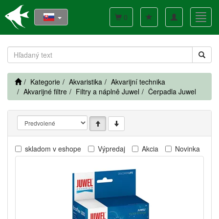
Toggle
Toggl
0
navigation
navig
Kategorie
Akvaristika
Akvarijní technika
Akvarijné filtre
Filtry a náplně Juwel
Čerpadla Juwel
skladom v eshope
Výpredaj
Akcia
Novinka