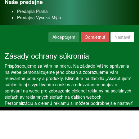
Naše predajne
Predajňa Praha
Predajňa Vysoké Mýto
O nás
Akceptujem
Odmietnuť
Nastaviť
Kontakt
O firme
Zásady ochrany súkromia
Naše služby
Prispôsobujeme sa Vám na mieru. Na základe Vášho správania
Servis
na webe personalizujeme jeho obsah a zobrazujeme Vám
Predaj akváriových rýb
relevantné ponuky a produkty. Kliknutím na tlačidlo „Akceptujem“
Predaj akváriových rastlín
súhlasíte aj s využívaním cookies a odovzdaním údajov o
správaní na webe pre zobrazenie cielenej reklamy na sociálnych
sieťach av reklamných sieťach na ďalších weboch.
Copyright © Stöckl spol. s r. o. 2020, powered by
ABRA E-shop
Personalizáciu a cielenú reklamu si môžete podrobnejšie nastaviť
alebo kedykoľvek vypnúť po kliknutí na tlačidlo „Nastaviť“.