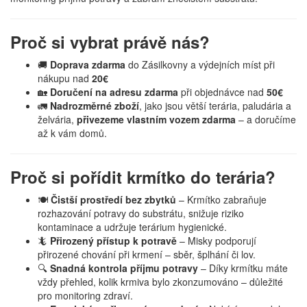
Proč si vybrat právě nás?
🚚
Doprava zdarma
do Zásilkovny a výdejních míst při
nákupu nad
20€
🏡
Doručení na adresu zdarma
při objednávce nad
50€
🚛
Nadrozměrné zboží
, jako jsou větší terária, paludária a
želvária,
přivezeme vlastním vozem zdarma
– a doručíme
až k vám domů.
Proč si pořídit krmítko do terária?
🍽
Čistší prostředí bez zbytků
– Krmítko zabraňuje
rozhazování potravy do substrátu, snižuje riziko
kontaminace a udržuje terárium hygienické.
🦎
Přirozený přístup k potravě
– Misky podporují
přirozené chování při krmení – sběr, šplhání či lov.
🔍
Snadná kontrola příjmu potravy
– Díky krmítku máte
vždy přehled, kolik krmiva bylo zkonzumováno – důležité
pro monitoring zdraví.