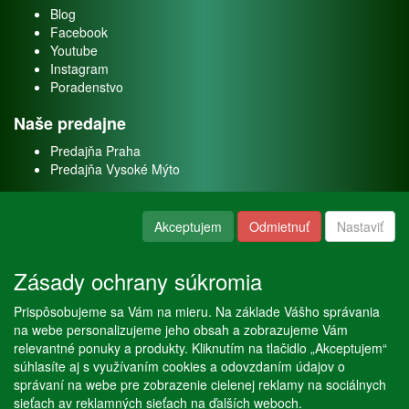
Blog
Facebook
Youtube
Instagram
Poradenstvo
Naše predajne
Predajňa Praha
Predajňa Vysoké Mýto
O nás
Akceptujem
Odmietnuť
Nastaviť
Kontakt
O firme
Zásady ochrany súkromia
Naše služby
Prispôsobujeme sa Vám na mieru. Na základe Vášho správania
Servis
na webe personalizujeme jeho obsah a zobrazujeme Vám
Predaj akváriových rýb
relevantné ponuky a produkty. Kliknutím na tlačidlo „Akceptujem“
Predaj akváriových rastlín
súhlasíte aj s využívaním cookies a odovzdaním údajov o
správaní na webe pre zobrazenie cielenej reklamy na sociálnych
sieťach av reklamných sieťach na ďalších weboch.