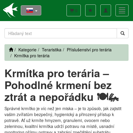
Toggle
Toggl
0
navigation
navig
Kategorie
Teraristika
Příslušenství pro terária
Krmítka pro terária
Krmítka pro terária –
Pohodlné krmení bez
ztrát a nepořádku 🍽️🦗
Správné krmítko je víc než jen miska – je to způsob, jak zajistit
vašim zvířatům bezpečný, hygienický a přirozený přístup k
potravě. Ať už krmíte hmyzem, granulemi, ovocem nebo
zeleninou, kvalitní krmítka udrží potravu na místě, usnadní
monitoring příjmu potravy a zabrání znečištění substrátu.