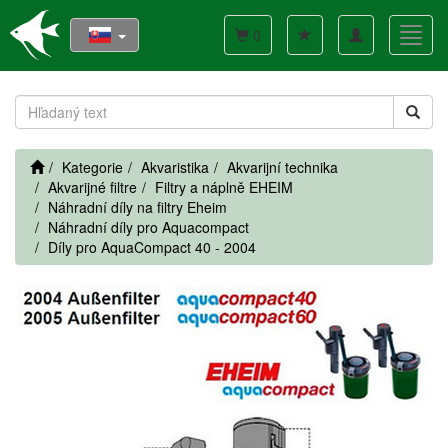
Toggle
Toggl
0
navigation
navig
Kategorie
Akvaristika
Akvarijní technika
Akvarijné filtre
Filtry a náplně EHEIM
Náhradní díly na filtry Eheim
Náhradní díly pro Aquacompact
Díly pro AquaCompact 40 - 2004