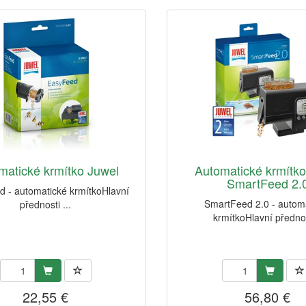
matické krmítko Juwel
Automatické krmítko
SmartFeed 2.
 - automatické krmítkoHlavní
SmartFeed 2.0 - autom
přednosti ...
krmítkoHlavní přednos
22,55 €
56,80 €