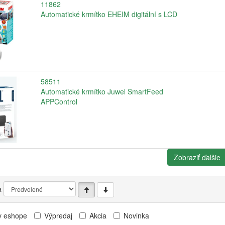
11862
Automatické krmítko EHEIM digitální s LCD
58511
Automatické krmítko Juwel SmartFeed
APPControl
Zobraziť ďalšie
a
v eshope
Výpredaj
Akcia
Novinka