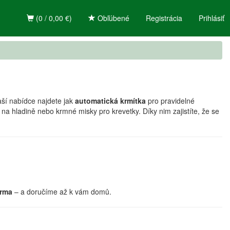
(0 / 0,00 €)
Obľúbené
Registrácia
Prihlásiť
aší nabídce najdete jak
automatická krmítka
pro pravidelné
 na hladině nebo krmné misky pro krevetky. Díky nim zajistíte, že se
arma
– a doručíme až k vám domů.