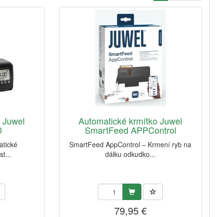
 Juwel
Automatické krmítko Juwel
0
SmartFeed APPControl
atické
SmartFeed AppControl – Krmení ryb na
t...
dálku odkudko...
79,95 €