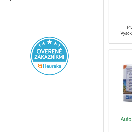
Pr
Vysok
Auto