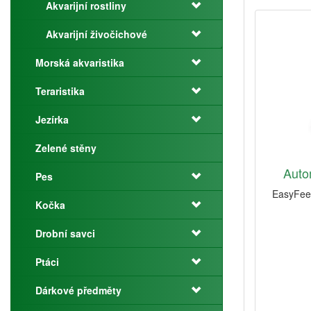
Akvarijní rostliny
Akvarijní živočichové
Morská akvaristika
Teraristika
Jezírka
Zelené stěny
Auto
Pes
EasyFeed
Kočka
Drobní savci
Ptáci
Dárkové předměty