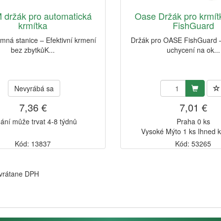
 držák pro automatická
Oase Držák pro krmí
krmítka
FishGuard
ná stanice – Efektivní krmení
Držák pro OASE FishGuard 
bez zbytkůK...
uchycení na ok...
Nevyrábá sa
7,36 €
7,01 €
ání může trvat 4-8 týdnů
Praha 0 ks
Vysoké Mýto 1 ks Ihned 
Kód: 13837
Kód: 53265
 vrátane DPH