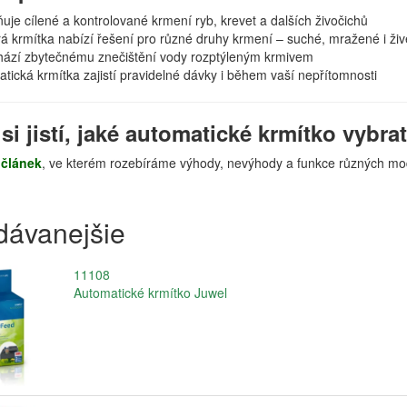
je cílené a kontrolované krmení ryb, krevet a dalších živočichů
á krmítka nabízí řešení pro různé druhy krmení – suché, mražené i živ
ází zbytečnému znečištění vody rozptýleným krmivem
tická krmítka zajistí pravidelné dávky i během vaší nepřítomnosti
 si jistí, jaké automatické krmítko vybra
š
článek
, ve kterém rozebíráme výhody, nevýhody a funkce různých mo
dávanejšie
11108
Automatické krmítko Juwel