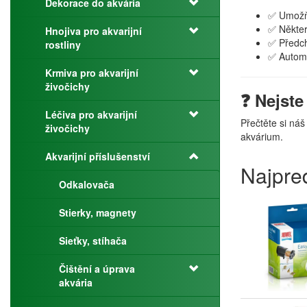
Dekorace do akvária
✅ Umožňu
✅ Někter
Hnojiva pro akvarijní
✅ Předch
rostliny
✅ Automa
Krmiva pro akvarijní
živočichy
❓ Nejste
Léčiva pro akvarijní
Přečtěte si ná
živočichy
akvárium.
Akvarijní příslušenství
Najpre
Odkalovača
Stierky, magnety
Sieťky, stíhača
Čištění a úprava
akvária