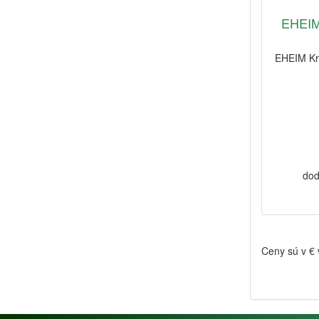
EHEIM
EHEIM Krm
dod
Ceny sú v €