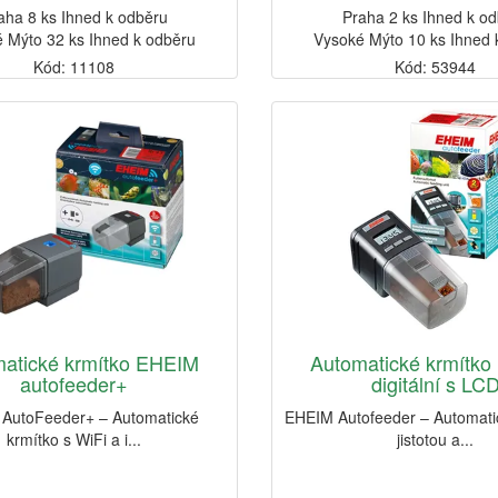
aha 8 ks Ihned k odběru
Praha 2 ks Ihned k o
 Mýto 32 ks Ihned k odběru
Vysoké Mýto 10 ks Ihned 
Kód: 11108
Kód: 53944
atické krmítko EHEIM
Automatické krmítk
autofeeder+
digitální s LC
AutoFeeder+ – Automatické
EHEIM Autofeeder – Automati
krmítko s WiFi a i...
jistotou a...