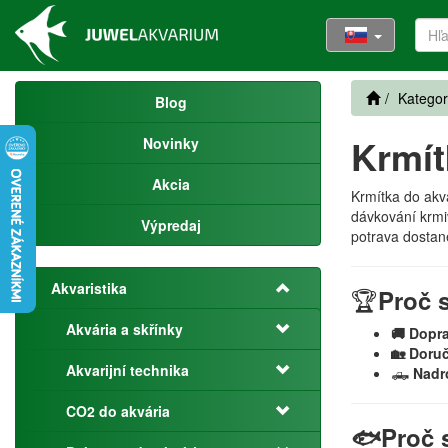
Kategor
Blog
Krmít
Novinky
Akcia
Krmítka do akvá
dávkování krmi
Výpredaj
potrava dostan
Akvaristika
🏆
Proč s
Akvária a skřínky
🚚 Dopr
🏡 Doru
Akvarijní technika
🛻
Nadr
CO2 do akvária
🐟Proč s