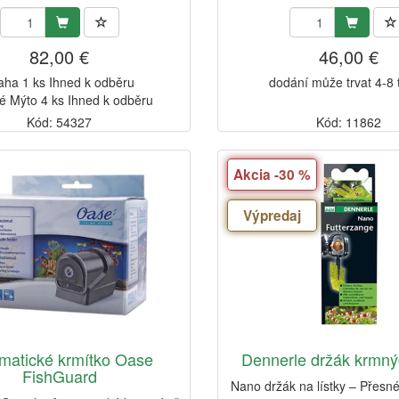
82,00 €
46,00 €
aha 1 ks Ihned k odběru
dodání může trvat 4-8
é Mýto 4 ks Ihned k odběru
Kód: 54327
Kód: 11862
Akcia -30 %
Výpredaj
matické krmítko Oase
Dennerle držák krmnýc
FishGuard
Nano držák na lístky – Přesn