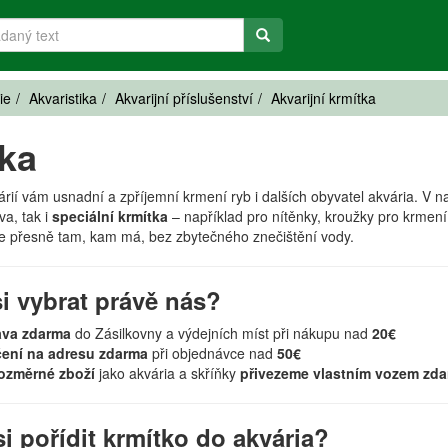
ie
Akvaristika
Akvarijní příslušenství
Akvarijní krmítka
ka
rií vám usnadní a zpříjemní krmení ryb i dalších obyvatel akvária. V n
va, tak i
speciální krmítka
– například pro nítěnky, kroužky pro krmení
e přesně tam, kam má, bez zbytečného znečištění vody.
i vybrat právě nás?
ava zdarma
do Zásilkovny a výdejních míst při nákupu nad
20€
čení na adresu zdarma
při objednávce nad
50€
ozměrné zboží
jako akvária a skříňky
přivezeme vlastním vozem zd
i pořídit krmítko do akvária?