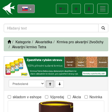
Toggle
Toggl
0
navigation
navig
Kategorie
Akvaristika
Krmiva pro akvarijní živočichy
Akvarijní krmivo Tetra
skladom v eshope
Výpredaj
Akcia
Novinka