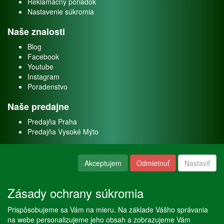
Reklamačný poriadok
Nastavenie súkromia
Naše znalosti
Blog
Facebook
Youtube
Instagram
Poradenstvo
Naše predajne
Predajňa Praha
Predajňa Vysoké Mýto
O nás
Akceptujem
Odmietnuť
Nastaviť
Kontakt
O firme
Zásady ochrany súkromia
Naše služby
Prispôsobujeme sa Vám na mieru. Na základe Vášho správania
Servis
na webe personalizujeme jeho obsah a zobrazujeme Vám
Predaj akváriových rýb