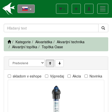
Toggle
Toggl
0
navigation
navig
Kategorie
Akvaristika
Akvarijní technika
Akvarijní topítka
Topítka Oase
skladom v eshope
Výpredaj
Akcia
Novinka