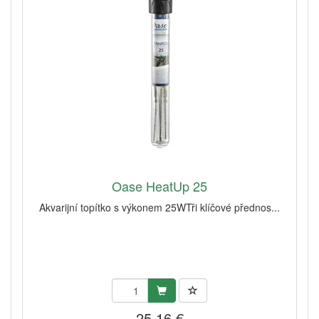
Oase HeatUp 25
Akvarijní topítko s výkonem 25WTři klíčové přednos...
25,16 €