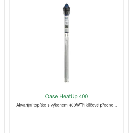
Oase HeatUp 400
Akvarijní topítko s výkonem 400WTři klíčové předno...