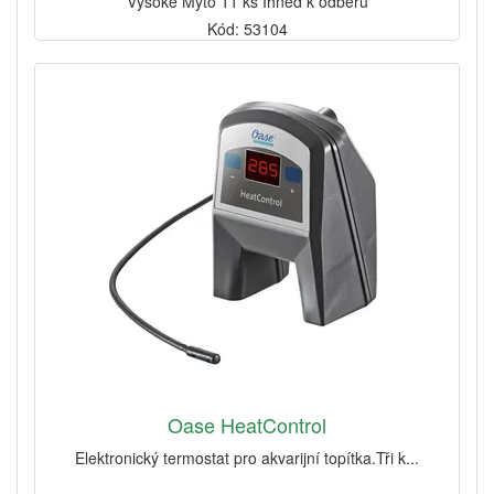
Vysoké Mýto 11 ks Ihned k odběru
Kód: 53104
Oase HeatControl
Elektronický termostat pro akvarijní topítka.Tři k...