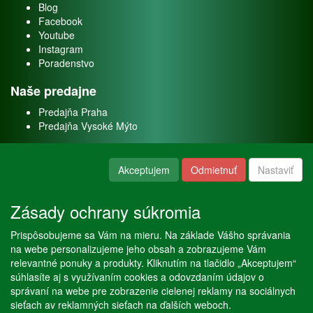
Blog
Facebook
Youtube
Instagram
Poradenstvo
Naše predajne
Predajňa Praha
Predajňa Vysoké Mýto
O nás
Akceptujem
Odmietnuť
Nastaviť
Kontakt
O firme
Zásady ochrany súkromia
Naše služby
Prispôsobujeme sa Vám na mieru. Na základe Vášho správania
Servis
na webe personalizujeme jeho obsah a zobrazujeme Vám
Predaj akváriových rýb
relevantné ponuky a produkty. Kliknutím na tlačidlo „Akceptujem“
Predaj akváriových rastlín
súhlasíte aj s využívaním cookies a odovzdaním údajov o
správaní na webe pre zobrazenie cielenej reklamy na sociálnych
sieťach av reklamných sieťach na ďalších weboch.