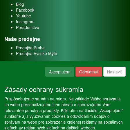
Blog
Facebook
Youtube
Instagram
Poradenstvo
Naše predajne
Predajňa Praha
Predajňa Vysoké Mýto
O nás
Akceptujem
Odmietnuť
Nastaviť
Kontakt
O firme
Zásady ochrany súkromia
Naše služby
Prispôsobujeme sa Vám na mieru. Na základe Vášho správania
Servis
na webe personalizujeme jeho obsah a zobrazujeme Vám
Predaj akváriových rýb
relevantné ponuky a produkty. Kliknutím na tlačidlo „Akceptujem“
Predaj akváriových rastlín
súhlasíte aj s využívaním cookies a odovzdaním údajov o
správaní na webe pre zobrazenie cielenej reklamy na sociálnych
sieťach av reklamných sieťach na ďalších weboch.