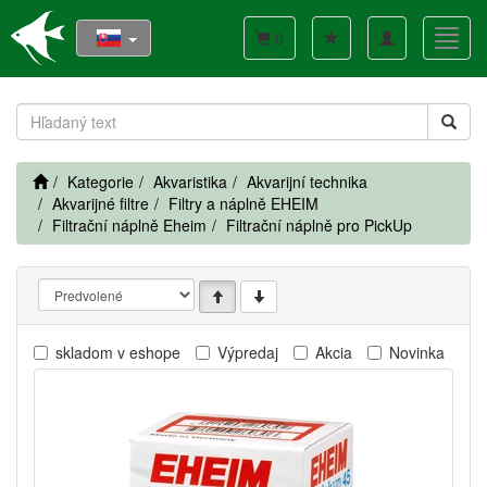
Toggle
Toggl
0
navigation
navig
Kategorie
Akvaristika
Akvarijní technika
Akvarijné filtre
Filtry a náplně EHEIM
Filtrační náplně Eheim
Filtrační náplně pro PickUp
skladom v eshope
Výpredaj
Akcia
Novinka