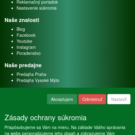
Reklamačný poriadok
Nastavenie súkromia
Naše znalosti
Blog
Facebook
Youtube
Instagram
Poradenstvo
Naše predajne
Predajňa Praha
Predajňa Vysoké Mýto
O nás
Akceptujem
Odmietnuť
Nastaviť
Kontakt
O firme
Zásady ochrany súkromia
Naše služby
Prispôsobujeme sa Vám na mieru. Na základe Vášho správania
Servis
na webe personalizujeme jeho obsah a zobrazujeme Vám
Predaj akváriových rýb