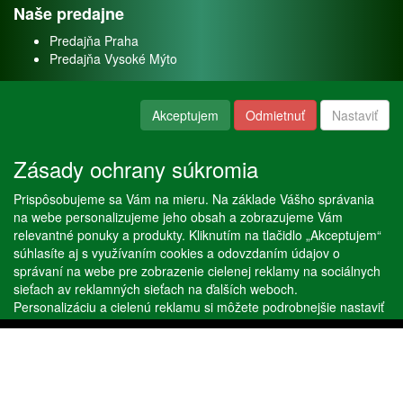
Naše predajne
Predajňa Praha
Predajňa Vysoké Mýto
O nás
Akceptujem
Odmietnuť
Nastaviť
Kontakt
O firme
Zásady ochrany súkromia
Naše služby
Prispôsobujeme sa Vám na mieru. Na základe Vášho správania
Servis
na webe personalizujeme jeho obsah a zobrazujeme Vám
Predaj akváriových rýb
relevantné ponuky a produkty. Kliknutím na tlačidlo „Akceptujem“
Predaj akváriových rastlín
súhlasíte aj s využívaním cookies a odovzdaním údajov o
správaní na webe pre zobrazenie cielenej reklamy na sociálnych
sieťach av reklamných sieťach na ďalších weboch.
Copyright © Stöckl spol. s r. o. 2020, powered by
ABRA E-shop
Personalizáciu a cielenú reklamu si môžete podrobnejšie nastaviť
alebo kedykoľvek vypnúť po kliknutí na tlačidlo „Nastaviť“.