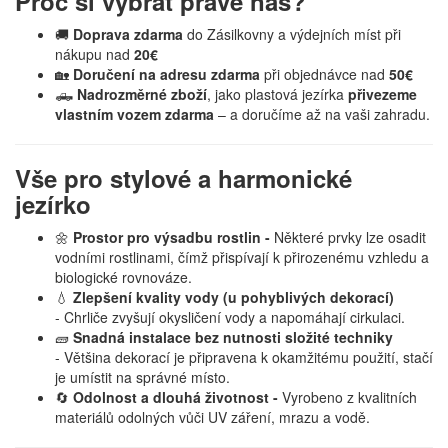
Proč si vybrat právě nás?
🚚
Doprava zdarma
do Zásilkovny a výdejních míst při
nákupu nad
20€
🏡
Doručení na adresu zdarma
při objednávce nad
50€
🛻
Nadrozměrné zboží
, jako plastová jezírka
přivezeme
vlastním vozem zdarma
– a doručíme až na vaši zahradu.
Vše pro stylové a harmonické
jezírko
🌼
Prostor pro výsadbu rostlin -
Některé prvky lze osadit
vodními rostlinami, čímž přispívají k přirozenému vzhledu a
biologické rovnováze.
💧
Zlepšení kvality vody (u pohyblivých dekorací)
- Chrliče zvyšují okysličení vody a napomáhají cirkulaci.
🧱
Snadná instalace bez nutnosti složité techniky
- Většina dekorací je připravena k okamžitému použití, stačí
je umístit na správné místo.
🔄
Odolnost a dlouhá životnost -
Vyrobeno z kvalitních
materiálů odolných vůči UV záření, mrazu a vodě.