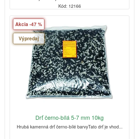
Kód: 12166
Akcia -47 %
Výpredaj
Drť černo-bílá 5-7 mm 10kg
Hrubá kamenná drť černo-bílé barvyTato drť je vhod...