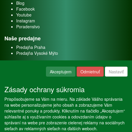
Blog
Facebook
Youtube
Instagram
Poradenstvo
Naše predajne
Predajňa Praha
Predajňa Vysoké Mýto
O nás
Akceptujem
Odmietnuť
Nastaviť
Kontakt
O firme
Zásady ochrany súkromia
Naše služby
Prispôsobujeme sa Vám na mieru. Na základe Vášho správania
Servis
na webe personalizujeme jeho obsah a zobrazujeme Vám
Predaj akváriových rýb
relevantné ponuky a produkty. Kliknutím na tlačidlo „Akceptujem“
Predaj akváriových rastlín
súhlasíte aj s využívaním cookies a odovzdaním údajov o
správaní na webe pre zobrazenie cielenej reklamy na sociálnych
sieťach av reklamných sieťach na ďalších weboch.