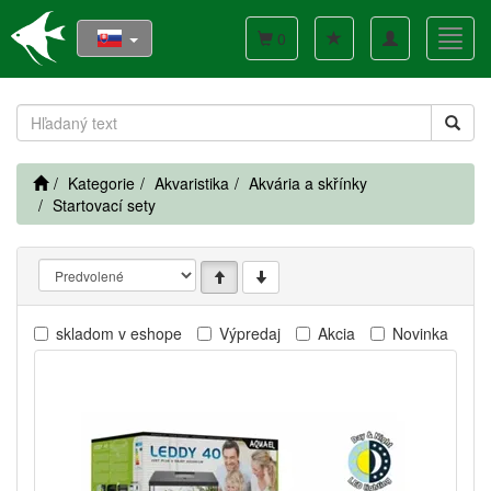
Toggle
Toggl
0
navigation
navig
Kategorie
Akvaristika
Akvária a skřínky
Startovací sety
skladom v eshope
Výpredaj
Akcia
Novinka