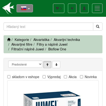
Toggle
Toggl
0
navigation
navig
Kategorie
Akvaristika
Akvarijní technika
Akvarijné filtre
Filtry a náplně Juwel
Filtrační náplně Juwel
Bioflow One
skladom v eshope
Výpredaj
Akcia
Novinka