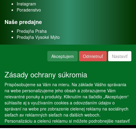
Instagram
Poradenstvo
Naše predajne
Predajňa Praha
Predajňa Vysoké Mýto
O nás
Akceptujem
Odmietnuť
Nastaviť
Kontakt
O firme
Zásady ochrany súkromia
Naše služby
Prispôsobujeme sa Vám na mieru. Na základe Vášho správania
Servis
na webe personalizujeme jeho obsah a zobrazujeme Vám
Predaj akváriových rýb
relevantné ponuky a produkty. Kliknutím na tlačidlo „Akceptujem“
Predaj akváriových rastlín
súhlasíte aj s využívaním cookies a odovzdaním údajov o
správaní na webe pre zobrazenie cielenej reklamy na sociálnych
sieťach av reklamných sieťach na ďalších weboch.
Copyright © Stöckl spol. s r. o. 2020, powered by
ABRA E-shop
Personalizáciu a cielenú reklamu si môžete podrobnejšie nastaviť
alebo kedykoľvek vypnúť po kliknutí na tlačidlo „Nastaviť“.