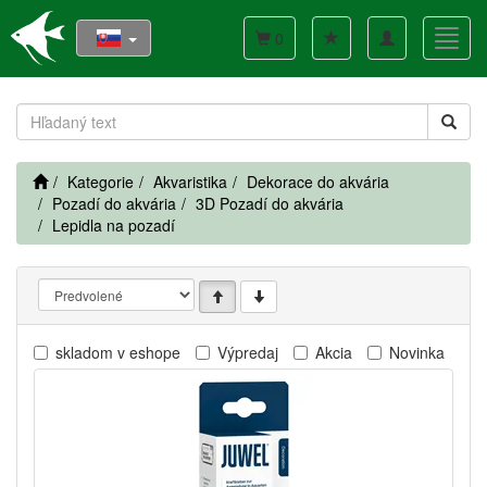
Toggle
Toggl
0
navigation
navig
Kategorie
Akvaristika
Dekorace do akvária
Pozadí do akvária
3D Pozadí do akvária
Lepidla na pozadí
skladom v eshope
Výpredaj
Akcia
Novinka