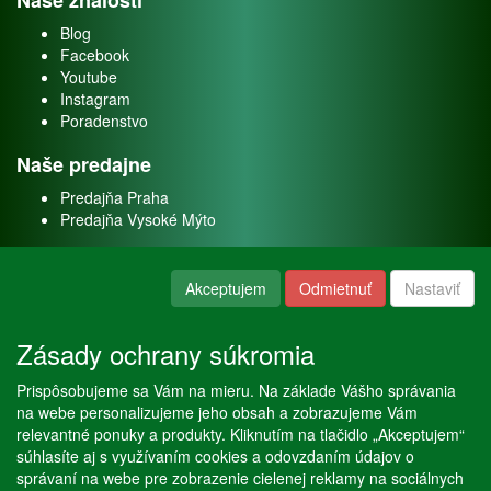
Naše znalosti
Blog
Facebook
Youtube
Instagram
Poradenstvo
Naše predajne
Predajňa Praha
Predajňa Vysoké Mýto
O nás
Akceptujem
Odmietnuť
Nastaviť
Kontakt
O firme
Zásady ochrany súkromia
Naše služby
Prispôsobujeme sa Vám na mieru. Na základe Vášho správania
Servis
na webe personalizujeme jeho obsah a zobrazujeme Vám
Predaj akváriových rýb
relevantné ponuky a produkty. Kliknutím na tlačidlo „Akceptujem“
Predaj akváriových rastlín
súhlasíte aj s využívaním cookies a odovzdaním údajov o
správaní na webe pre zobrazenie cielenej reklamy na sociálnych