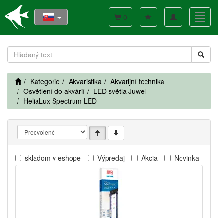
Toggle
Toggl
0
navigation
navig
Kategorie
Akvaristika
Akvarijní technika
Osvětlení do akvárií
LED světla Juwel
HeliaLux Spectrum LED
skladom v eshope
Výpredaj
Akcia
Novinka