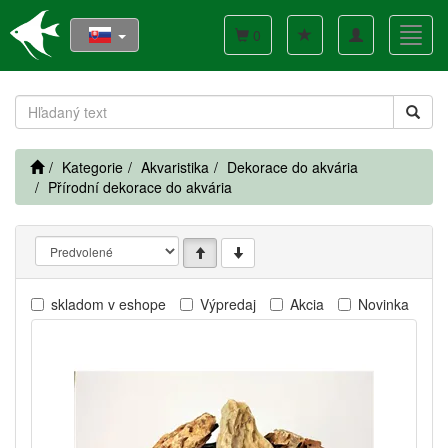
Toggle
Toggl
0
navigation
navig
Kategorie
Akvaristika
Dekorace do akvária
Přírodní dekorace do akvária
skladom v eshope
Výpredaj
Akcia
Novinka