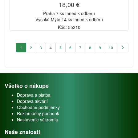
18,00 €
Praha 7 ks Ihned k odběru
Vysoké Mýto 14 ks Ihned k odběru
Kód: 55210
1
2
3
4
5
6
7
8
9
10
Všetko o nákupe
Doprava a platba
Doprava akvárií
Obchodné podmienky
Reklamačný poriadok
Nastavenie súkromia
Naše znalosti