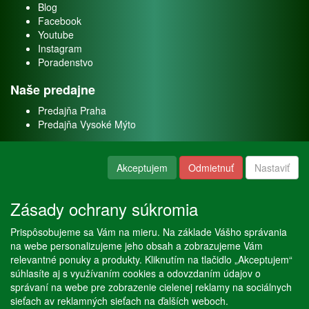
Blog
Facebook
Youtube
Instagram
Poradenstvo
Naše predajne
Predajňa Praha
Predajňa Vysoké Mýto
O nás
Akceptujem
Odmietnuť
Nastaviť
Kontakt
O firme
Zásady ochrany súkromia
Naše služby
Prispôsobujeme sa Vám na mieru. Na základe Vášho správania
Servis
na webe personalizujeme jeho obsah a zobrazujeme Vám
Predaj akváriových rýb
relevantné ponuky a produkty. Kliknutím na tlačidlo „Akceptujem“
Predaj akváriových rastlín
súhlasíte aj s využívaním cookies a odovzdaním údajov o
správaní na webe pre zobrazenie cielenej reklamy na sociálnych
sieťach av reklamných sieťach na ďalších weboch.