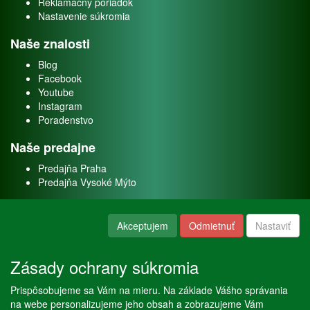
Reklamačný poriadok
Nastavenie súkromia
Naše znalosti
Blog
Facebook
Youtube
Instagram
Poradenstvo
Naše predajne
Predajňa Praha
Predajňa Vysoké Mýto
O nás
Akceptujem
Odmietnuť
Nastaviť
Kontakt
O firme
Zásady ochrany súkromia
Naše služby
Prispôsobujeme sa Vám na mieru. Na základe Vášho správania
Servis
na webe personalizujeme jeho obsah a zobrazujeme Vám
Predaj akváriových rýb