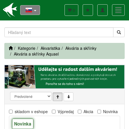
Toggle
Toggl
0
navigation
navig
Kategorie
Akvaristika
Akvária a skřínky
Akvária a skřínky Aquael
skladom v eshope
Výpredaj
Akcia
Novinka
Novinka