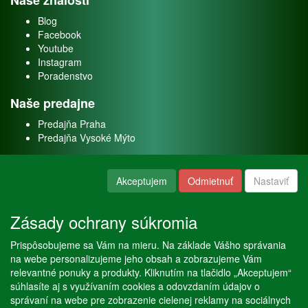
Naše znalosti
Blog
Facebook
Youtube
Instagram
Poradenstvo
Naše predajne
Predajňa Praha
Predajňa Vysoké Mýto
O nás
Akceptujem
Odmietnuť
Nastaviť
Kontakt
O firme
Zásady ochrany súkromia
Naše služby
Prispôsobujeme sa Vám na mieru. Na základe Vášho správania
Servis
na webe personalizujeme jeho obsah a zobrazujeme Vám
Predaj akváriových rýb
relevantné ponuky a produkty. Kliknutím na tlačidlo „Akceptujem“
Predaj akváriových rastlín
súhlasíte aj s využívaním cookies a odovzdaním údajov o
správaní na webe pre zobrazenie cielenej reklamy na sociálnych