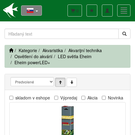
Toggle
Toggl
0
navigation
navig
Kategorie
Akvaristika
Akvarijní technika
Osvětlení do akvárií
LED světla Eheim
Eheim powerLED+
skladom v eshope
Výpredaj
Akcia
Novinka