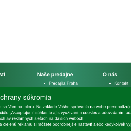
sti
Naše predajne
O nás
Predajňa Praha
Kontakt
k
Predajňa Vysoké Mýto
O firme
chrany súkromia
m
 sa Vám na mieru. Na základe Vášho správania na webe personalizuj
stvo
lačidlo „Akceptujem“ súhlasíte aj s využívaním cookies a odovzdaním ú
ťach av reklamných sieťach na ďalších weboch.
a cielenú reklamu si môžete podrobnejšie nastaviť alebo kedykoľvek vypnú
Copyright © Stöckl spol. s r. o. 2020, powered by
ABRA E-shop