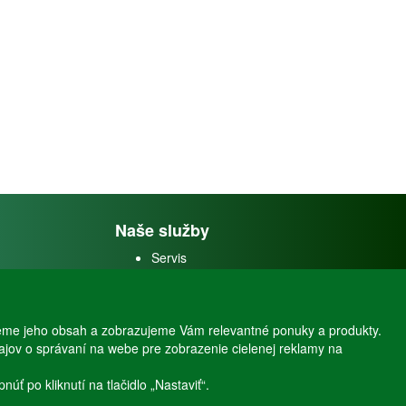
Naše služby
Servis
Predaj akváriových rýb
Predaj akváriových
rastlín
eme jeho obsah a zobrazujeme Vám relevantné ponuky a produkty.
dajov o správaní na webe pre zobrazenie cielenej reklamy na
ť po kliknutí na tlačidlo „Nastaviť“.