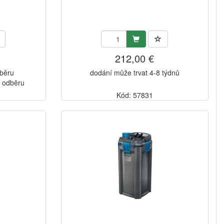
212,00 €
dběru
dodání může trvat 4-8 týdnů
k odběru
Kód: 57831