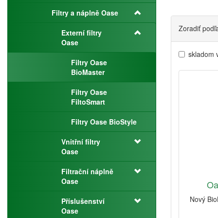
Filtry a náplně Oase
Zoradiť podľ
Externí filtry
Oase
skladom 
Filtry Oase
BioMaster
Filtry Oase
FiltoSmart
Filtry Oase BioStyle
Vnitřní filtry
Oase
Filtrační náplně
Oase
Oa
Nový Bio
Příslušenství
Oase