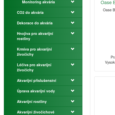
Oase B
Monitoring akvária
Oase B
CO2 do akvária
Dekorace do akvária
Hnojiva pro akvarijní
rostliny
Krmiva pro akvarijní
živočichy
Pr
Vysok
Léčiva pro akvarijní
živočichy
Akvarijní příslušenství
Úprava akvarijní vody
Akvarijní rostliny
Akvarijní živočichové