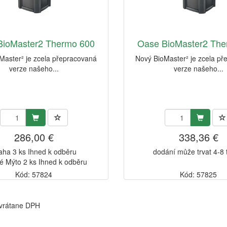
BioMaster2 Thermo 600
Oase BioMaster2 The
Master² je zcela přepracovaná
Nový BioMaster² je zcela p
verze našeho...
verze našeho...
286,00 €
338,36 €
aha 3 ks Ihned k odběru
dodání může trvat 4-8
é Mýto 2 ks Ihned k odběru
Kód: 57824
Kód: 57825
 vrátane DPH