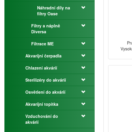
Náhradní díly na
filtry Oase
Filtry a náplně
Diversa
Pr
Filtrace ME
Vysok
Akvarijní čerpadla
Chlazení akvárií
Sterilizéry do akvárií
Osvětlení do akvárií
Akvarijní topítka
Vzduchování do
akvárií