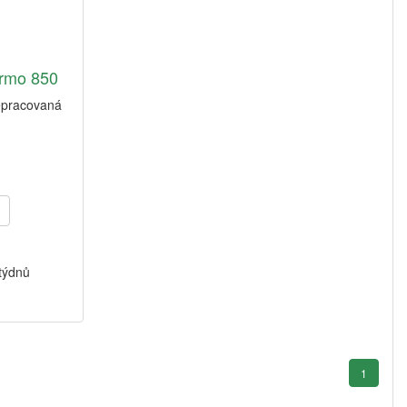
rmo 850
řepracovaná
 týdnů
1