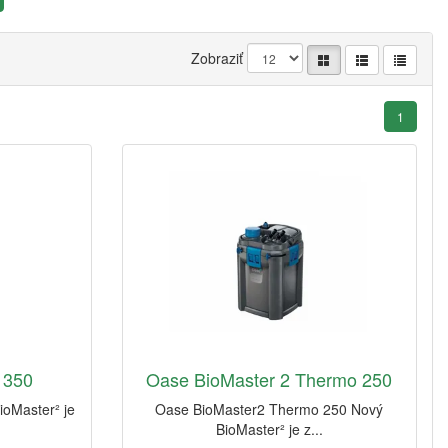
Zobraziť
1
 350
Oase BioMaster 2 Thermo 250
oMaster² je
Oase BioMaster2 Thermo 250 Nový
BioMaster² je z...