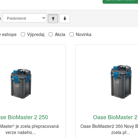
a
v eshope
Výpredaj
Akcia
Novinka
se BioMaster 2 250
Oase BioMaster 2
Master² je zcela přepracovaná
Oase BioMaster2 350 Nový Bi
verze našeho...
zcela př...