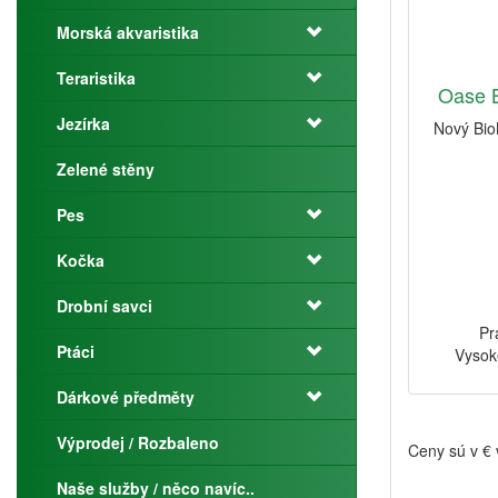
Morská akvaristika
Teraristika
Oase 
Jezírka
Nový Bio
Zelené stěny
Pes
Kočka
Drobní savci
Pr
Ptáci
Vysok
Dárkové předměty
Výprodej / Rozbaleno
Ceny sú v €
Naše služby / něco navíc..