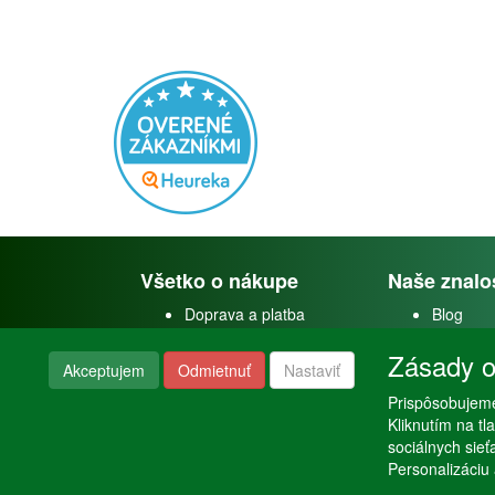
Všetko o nákupe
Naše znalo
Doprava a platba
Blog
Doprava akvárií
Faceboo
Zásady o
Obchodné podmienky
Youtube
Akceptujem
Odmietnuť
Nastaviť
Reklamačný poriadok
Instagra
Nastavenie súkromia
Prispôsobujeme
Poraden
Kliknutím na t
sociálnych sie
Personalizáciu 