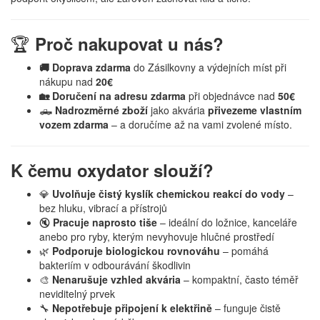
🏆
Proč nakupovat u nás?
🚚 Doprava zdarma
do Zásilkovny a výdejních míst při
nákupu nad
20€
🏡 Doručení na adresu zdarma
při objednávce nad
50€
🛻
Nadrozměrné zboží
jako akvária
přivezeme vlastním
vozem zdarma
– a doručíme až na vami zvolené místo.
K čemu oxydator slouží?
💎
Uvolňuje čistý kyslík chemickou reakcí do vody
–
bez hluku, vibrací a přístrojů
🔇
Pracuje naprosto tiše
– ideální do ložnice, kanceláře
anebo pro ryby, kterým nevyhovuje hlučné prostředí
🌿
Podporuje biologickou rovnováhu
– pomáhá
bakteriím v odbourávání škodlivin
🎨
Nenarušuje vzhled akvária
– kompaktní, často téměř
neviditelný prvek
🔧
Nepotřebuje připojení k elektřině
– funguje čistě