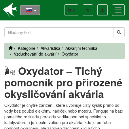
Toggle
Toggl
0
navigation
navig
Kategorie
Akvaristika
Akvarijní technika
Vzduchování do akvárií
Oxydator
🌬️
Oxydator – Tichý
pomocník pro přirozené
okysličování akvária
Oxydator je chytré zařízení, které uvolňuje čistý kyslík přímo do
vody bez použití elektřiny, hadiček nebo motoru. Funguje na bázi
pomalého rozkladu peroxidu vodíku pomocí speciálního
katalyzátoru a je ideální volbou pro akvária, kde je potřeba
podpořit okysličení, ale zároveň zachovat klid a ticho.