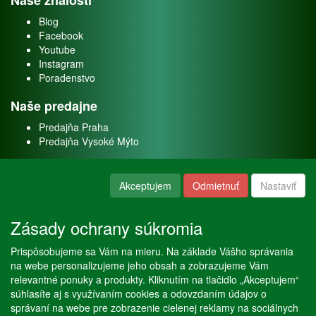
Naše znalosti
Blog
Facebook
Youtube
Instagram
Poradenstvo
Naše predajne
Predajňa Praha
Predajňa Vysoké Mýto
O nás
Akceptujem
Odmietnuť
Nastaviť
Kontakt
O firme
Zásady ochrany súkromia
Naše služby
Prispôsobujeme sa Vám na mieru. Na základe Vášho správania
Servis
na webe personalizujeme jeho obsah a zobrazujeme Vám
Predaj akváriových rýb
relevantné ponuky a produkty. Kliknutím na tlačidlo „Akceptujem“
Predaj akváriových rastlín
súhlasíte aj s využívaním cookies a odovzdaním údajov o
správaní na webe pre zobrazenie cielenej reklamy na sociálnych