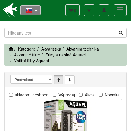
Toggle
Toggl
0
navigation
navig
Kategorie
Akvaristika
Akvarijní technika
Akvarijné filtre
Filtry a náplně Aquael
Vnitřní filtry Aquael
skladom v eshope
Výpredaj
Akcia
Novinka