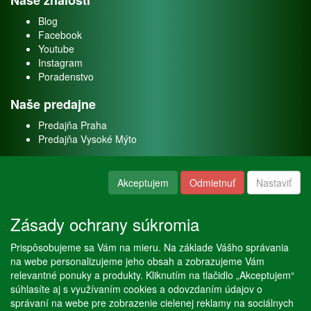
Naše znalosti
Blog
Facebook
Youtube
Instagram
Poradenstvo
Naše predajne
Predajňa Praha
Predajňa Vysoké Mýto
O nás
Akceptujem
Odmietnuť
Nastaviť
Kontakt
O firme
Zásady ochrany súkromia
Naše služby
Prispôsobujeme sa Vám na mieru. Na základe Vášho správania
Servis
na webe personalizujeme jeho obsah a zobrazujeme Vám
Predaj akváriových rýb
relevantné ponuky a produkty. Kliknutím na tlačidlo „Akceptujem“
Predaj akváriových rastlín
súhlasíte aj s využívaním cookies a odovzdaním údajov o
správaní na webe pre zobrazenie cielenej reklamy na sociálnych