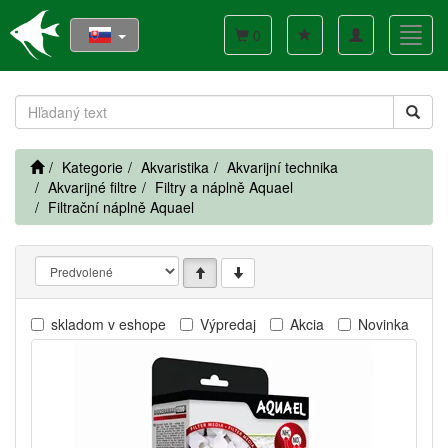
Toggle
Toggl
0
navigation
navig
Kategorie
Akvaristika
Akvarijní technika
Akvarijné filtre
Filtry a náplně Aquael
Filtrační náplně Aquael
skladom v eshope
Výpredaj
Akcia
Novinka