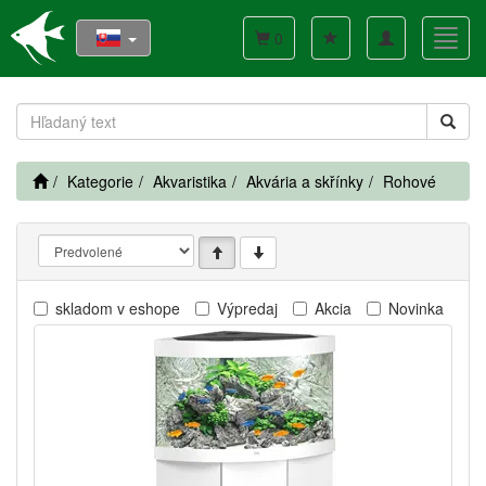
Toggle
Toggl
0
navigation
navig
Kategorie
Akvaristika
Akvária a skřínky
Rohové
skladom v eshope
Výpredaj
Akcia
Novinka