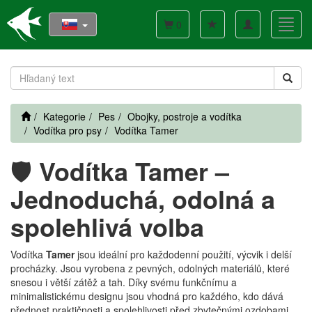
Toggle
Toggl
0
navigation
navig
Kategorie
Pes
Obojky, postroje a vodítka
Vodítka pro psy
Vodítka Tamer
🛡️
Vodítka Tamer –
Jednoduchá, odolná a
spolehlivá volba
Vodítka
Tamer
jsou ideální pro každodenní použití, výcvik i delší
procházky. Jsou vyrobena z pevných, odolných materiálů, které
snesou i větší zátěž a tah. Díky svému funkčnímu a
minimalistickému designu jsou vhodná pro každého, kdo dává
přednost praktičnosti a spolehlivosti před zbytečnými ozdobami.