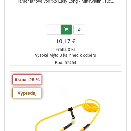
Tamer lanové vodítko Easy Long - MiniKvalitní, ruč...
10,17 €
Praha 0 ks
Vysoké Mýto 3 ks ihned k odběru
Kód: 57454
Akcia -25 %
Výpredaj