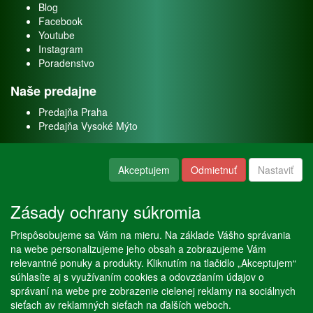
Blog
Facebook
Youtube
Instagram
Poradenstvo
Naše predajne
Predajňa Praha
Predajňa Vysoké Mýto
O nás
Akceptujem
Odmietnuť
Nastaviť
Kontakt
O firme
Zásady ochrany súkromia
Naše služby
Prispôsobujeme sa Vám na mieru. Na základe Vášho správania
Servis
na webe personalizujeme jeho obsah a zobrazujeme Vám
Predaj akváriových rýb
relevantné ponuky a produkty. Kliknutím na tlačidlo „Akceptujem“
Predaj akváriových rastlín
súhlasíte aj s využívaním cookies a odovzdaním údajov o
správaní na webe pre zobrazenie cielenej reklamy na sociálnych
sieťach av reklamných sieťach na ďalších weboch.