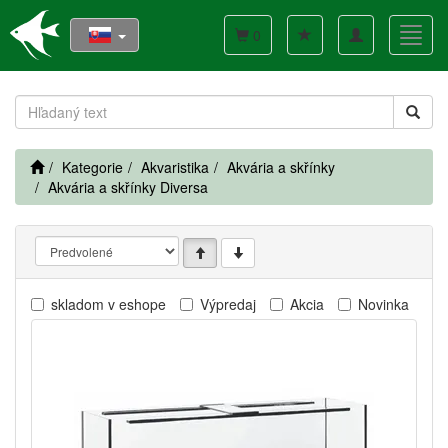
Toggle
Toggl
0
navigation
navig
Kategorie
Akvaristika
Akvária a skřínky
Akvária a skřínky Diversa
skladom v eshope
Výpredaj
Akcia
Novinka