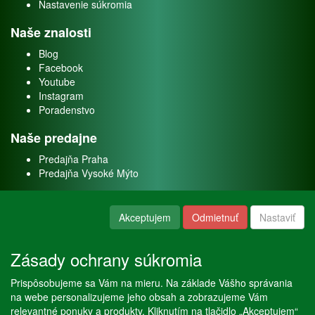
Nastavenie súkromia
Naše znalosti
Blog
Facebook
Youtube
Instagram
Poradenstvo
Naše predajne
Predajňa Praha
Predajňa Vysoké Mýto
O nás
Akceptujem
Odmietnuť
Nastaviť
Kontakt
O firme
Zásady ochrany súkromia
Naše služby
Prispôsobujeme sa Vám na mieru. Na základe Vášho správania
Servis
na webe personalizujeme jeho obsah a zobrazujeme Vám
Predaj akváriových rýb
relevantné ponuky a produkty. Kliknutím na tlačidlo „Akceptujem“
Predaj akváriových rastlín