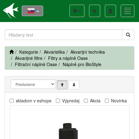
Toggle
Toggl
0
navigation
navig
Kategorie
Akvaristika
Akvarijní technika
Akvarijné filtre
Filtry a náplně Oase
Filtrační náplně Oase
Náplně pro BioStyle
skladom v eshope
Výpredaj
Akcia
Novinka