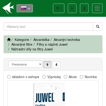
Toggle
Toggl
0
navigation
navig
Kategorie
Akvaristika
Akvarijní technika
Akvarijné filtre
Filtry a náplně Juwel
Náhradní díly na filtry Juwel
skladom v eshope
Výpredaj
Akcia
Novinka