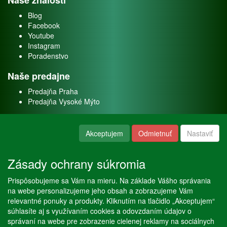
Naše znalosti
Blog
Facebook
Youtube
Instagram
Poradenstvo
Naše predajne
Predajňa Praha
Predajňa Vysoké Mýto
O nás
Akceptujem
Odmietnuť
Nastaviť
Kontakt
O firme
Zásady ochrany súkromia
Naše služby
Prispôsobujeme sa Vám na mieru. Na základe Vášho správania
Servis
na webe personalizujeme jeho obsah a zobrazujeme Vám
Predaj akváriových rýb
relevantné ponuky a produkty. Kliknutím na tlačidlo „Akceptujem“
Predaj akváriových rastlín
súhlasíte aj s využívaním cookies a odovzdaním údajov o
správaní na webe pre zobrazenie cielenej reklamy na sociálnych