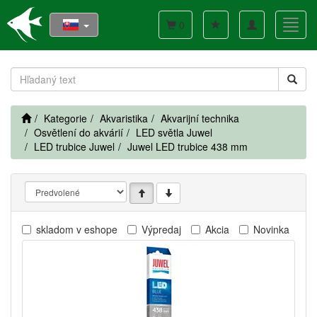
Toggle
Toggl
0
navigation
navig
Kategorie
Akvaristika
Akvarijní technika
Osvětlení do akvárií
LED světla Juwel
LED trubice Juwel
Juwel LED trubice 438 mm
skladom v eshope
Výpredaj
Akcia
Novinka