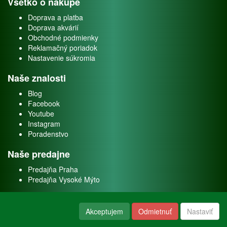
Všetko o nákupe
Doprava a platba
Doprava akvárií
Obchodné podmienky
Reklamačný poriadok
Nastavenie súkromia
Naše znalosti
Blog
Facebook
Youtube
Instagram
Poradenstvo
Naše predajne
Predajňa Praha
Predajňa Vysoké Mýto
O nás
Akceptujem
Odmietnuť
Nastaviť
Kontakt
O firme